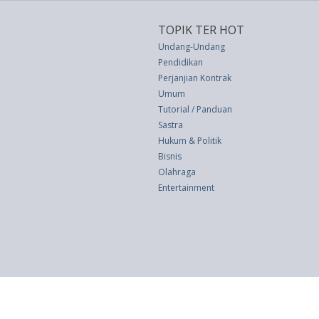
TOPIK TER HOT
Undang-Undang
Pendidikan
Perjanjian Kontrak
Umum
Tutorial / Panduan
Sastra
Hukum & Politik
Bisnis
Olahraga
Entertainment