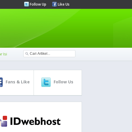
Follow Up
Like Us
r Isi
Fans & Like
Follow Us