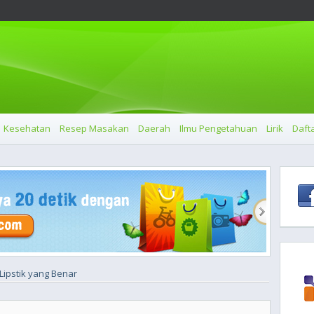
Kesehatan
Resep Masakan
Daerah
Ilmu Pengetahuan
Lirik
Dafta
ipstik yang Benar