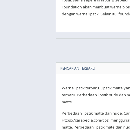
lipstik sama seperti di tabung, sebelu
Foundation akan membuat warna bibir
dengan warna lipstik. Selain itu, foun
PENCARIAN TERBARU
Warna lipstik terbaru. Lipstik matte ya
terbaru. Perbedaan lipstik nude dan ma
matte.
Perbedaan lipstik matte dan nude. Car
Https://carapedia.com/tips_menggunak
matte. Perbedaan lipstik mate dan nu