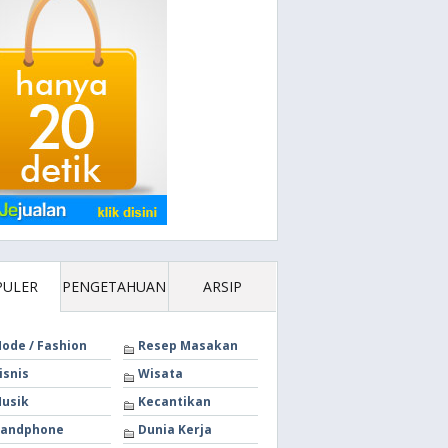
PULER
PENGETAHUAN
ARSIP
ode / Fashion
Resep Masakan
isnis
Wisata
usik
Kecantikan
andphone
Dunia Kerja