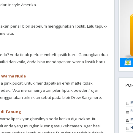
dari Instyle Amerika.
akan pensil bibir sebelum menggunakan lipstik. Lalu tepuk-
 merata.
beda? Anda tidak perlu membeli lipstik baru. Gabungkan dua
 miliki dan voila, Anda bisa mendapatkan warna lipstik baru.
k Warna Nude
a pink pucat, untuk mendapatkan efek matte (tidak
PO
bedak. "Aku menamainya tampilan liptsik powder," ujar
 menggunakan teknik tersebut pada bibir Drew Barrymore.
M
B
i di Tabung
rna lipstik yang hasilnya beda ketika digunakan. Itu
M
sli Anda yang mungkin kuning atau kehitaman. Agar hasil
H