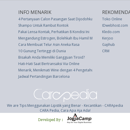
INFO MENARIK
REKOMENDA
4 Pertanyaan Calon Pasangan Saat Dijodohkan
Toko Online
Shampo Untuk Rambut Rontok
IDwebhost.com
Pakai Lensa Kontak, Perhatikan 8 Kondisi Ini
Kledo.com
Mengandung Estrogen, Bolehkah Ibu Hamil Minum Susu Kedelai?
Kerjoo
Cara Membuat Telur Asin Aneka Rasa
Gajihub
10 Gunung Tertinggi di Dunia
CRM
Bisakah Anda Memiliki Gangguan Tiroid?
Hati-Hati Saat Bertransaksi Via Online
Menarik, Menikmati Wine dengan 4 Pengetahuan Ini
Jadwal Pertandingan Barcelona
We are Tips Menggunakan Lipstik yang Benar - Kecantikan - CARApedia
CARA Pedia, Cara Apa Aja Ada!