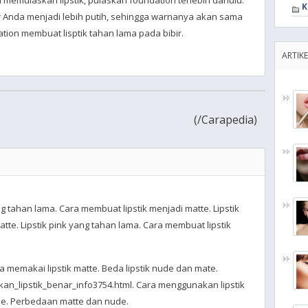
m memulaskan lipstik, pulaskan foundation terlebih dahulu.
K
 Anda menjadi lebih putih, sehingga warnanya akan sama
dation membuat lisptik tahan lama pada bibir.
ARTIKE
(
/Carapedia)
ng tahan lama. Cara membuat lipstik menjadi matte. Lipstik
tte. Lipstik pink yang tahan lama. Cara membuat lipstik
a memakai lipstik matte. Beda lipstik nude dan mate.
an_lipstik_benar_info3754.html. Cara menggunakan lipstik
de. Perbedaan matte dan nude.