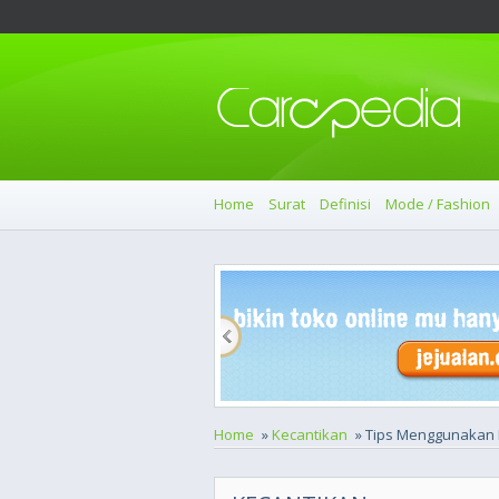
Home
Surat
Definisi
Mode / Fashion
Home
»
Kecantikan
» Tips Menggunakan L