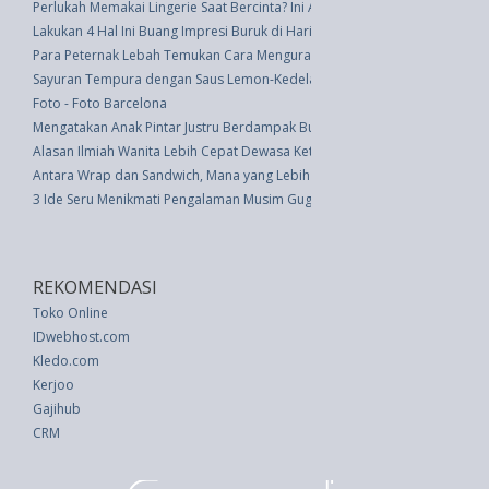
Perlukah Memakai Lingerie Saat Bercinta? Ini Alasannya
Lakukan 4 Hal Ini Buang Impresi Buruk di Hari Pertama Kerja
Para Peternak Lebah Temukan Cara Mengurangi Limbah Plastik
Sayuran Tempura dengan Saus Lemon-Kedelai, Yuk Intip Cara Memasaknya
Foto - Foto Barcelona
Mengatakan Anak Pintar Justru Berdampak Buruk pada Prestasinya
Alasan Ilmiah Wanita Lebih Cepat Dewasa Ketimbang Pria
Antara Wrap dan Sandwich, Mana yang Lebih Sehat?
3 Ide Seru Menikmati Pengalaman Musim Gugur di Jepang
REKOMENDASI
Toko Online
IDwebhost.com
Kledo.com
Kerjoo
Gajihub
CRM