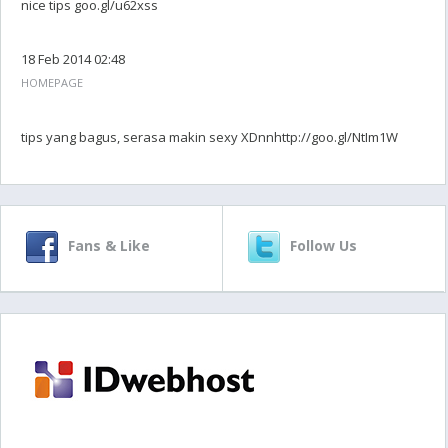
nice tips goo.gl/u62xss
18 Feb 2014 02:48
HOMEPAGE
tips yang bagus, serasa makin sexy XDnnhttp://goo.gl/NtIm1W
Fans & Like
Follow Us