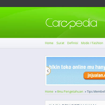
Home
Surat
Definisi
Mode / Fashion
Home
»
Ilmu Pengetahuan
» Tips Membeli