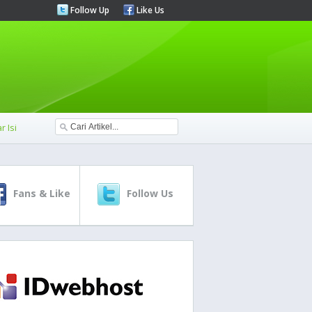
Follow Up
Like Us
r Isi
Fans & Like
Follow Us