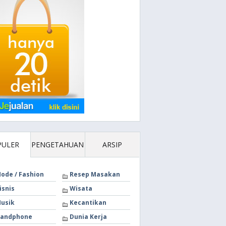
PULER
PENGETAHUAN
ARSIP
ode / Fashion
Resep Masakan
isnis
Wisata
usik
Kecantikan
andphone
Dunia Kerja