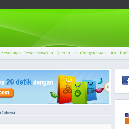
Kesehatan
Resep Masakan
Daerah
Ilmu Pengetahuan
Lirik
Dafta
 Televisi