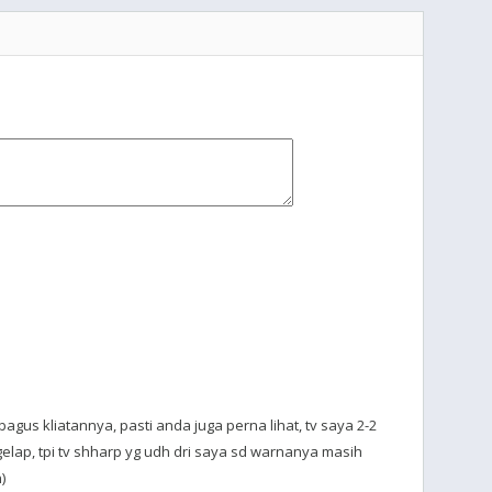
gus kliatannya, pasti anda juga perna lihat, tv saya 2-2
lap, tpi tv shharp yg udh dri saya sd warnanya masih
)