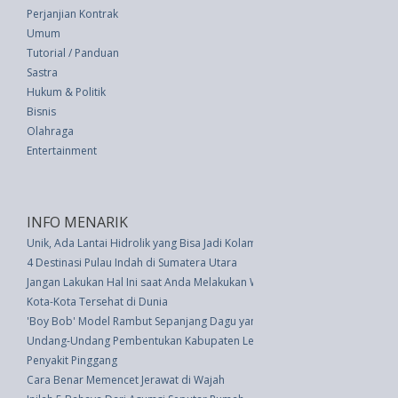
Perjanjian Kontrak
Umum
Tutorial / Panduan
Sastra
Hukum & Politik
Bisnis
Olahraga
Entertainment
INFO MENARIK
Unik, Ada Lantai Hidrolik yang Bisa Jadi Kolam Renang Tersembunyi
4 Destinasi Pulau Indah di Sumatera Utara
Jangan Lakukan Hal Ini saat Anda Melakukan Waxing Area Organ Intim
Kota-Kota Tersehat di Dunia
'Boy Bob' Model Rambut Sepanjang Dagu yang Terbaru
Undang-Undang Pembentukan Kabupaten Lebong Dan Kabupaten Kepahiang
Penyakit Pinggang
Cara Benar Memencet Jerawat di Wajah