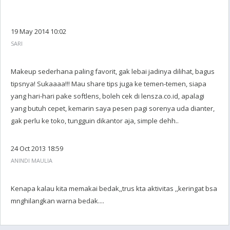
19 May 2014 10:02
SARI
Makeup sederhana paling favorit, gak lebai jadinya dilihat, bagus
tipsnya! Sukaaaa!!! Mau share tips juga ke temen-temen, siapa
yang hari-hari pake softlens, boleh cek di lensza.co.id, apalagi
yang butuh cepet, kemarin saya pesen pagi sorenya uda dianter,
gak perlu ke toko, tungguin dikantor aja, simple dehh..
24 Oct 2013 18:59
ANINDI MAULIA
Kenapa kalau kita memakai bedak,,trus kta aktivitas ,,keringat bsa
mnghilangkan warna bedak....