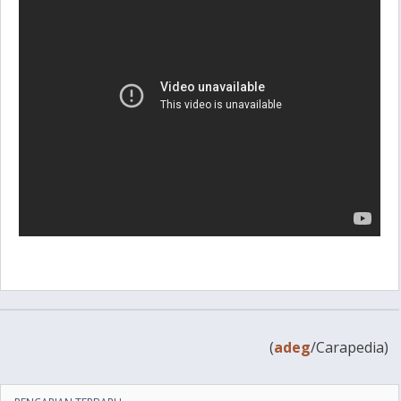
(
adeg
/Carapedia)