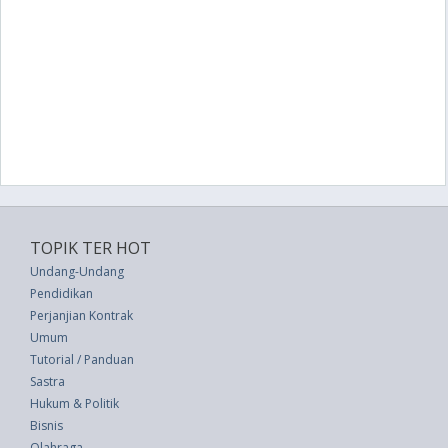
TOPIK TER HOT
Undang-Undang
Pendidikan
Perjanjian Kontrak
Umum
Tutorial / Panduan
Sastra
Hukum & Politik
Bisnis
Olahraga