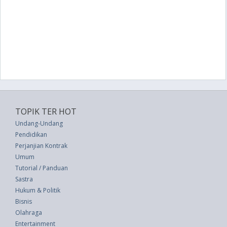
TOPIK TER HOT
Undang-Undang
Pendidikan
Perjanjian Kontrak
Umum
Tutorial / Panduan
Sastra
Hukum & Politik
Bisnis
Olahraga
Entertainment