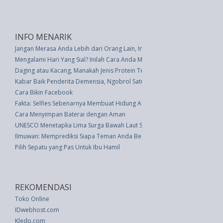
INFO MENARIK
Jangan Merasa Anda Lebih dari Orang Lain, Ini Tipsnya
Mengalami Hari Yang Sial? Inilah Cara Anda Membalikkan Keadaan
Daging atau Kacang, Manakah Jenis Protein Terbaik untuk Tubuh
Kabar Baik Penderita Demensia, Ngobrol Satu Jam Memperbaiki Hidup Pe
Cara Bikin Facebook
Fakta: Selfies Sebenarnya Membuat Hidung Anda Terlihat Lebih Besar
Cara Menyimpan Baterai dengan Aman
UNESCO Menetapka Lima Surga Bawah Laut Sebagai Warisan Dunia
Ilmuwan: Memprediksi Siapa Teman Anda Berdasarkan Pola Otak Saja
Pilih Sepatu yang Pas Untuk Ibu Hamil
REKOMENDASI
Toko Online
IDwebhost.com
Kledo.com