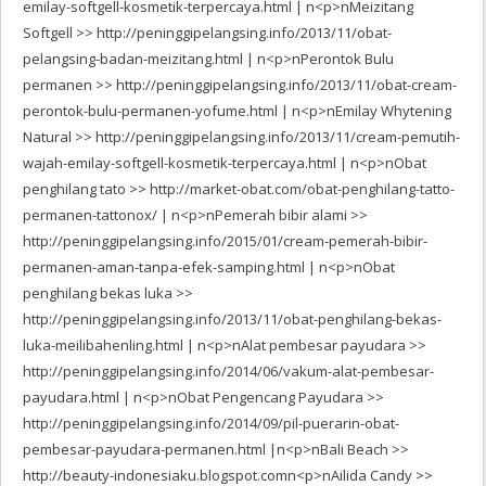
emilay-softgell-kosmetik-terpercaya.html | n<p>nMeizitang
Softgell >> http://peninggipelangsing.info/2013/11/obat-
pelangsing-badan-meizitang.html | n<p>nPerontok Bulu
permanen >> http://peninggipelangsing.info/2013/11/obat-cream-
perontok-bulu-permanen-yofume.html | n<p>nEmilay Whytening
Natural >> http://peninggipelangsing.info/2013/11/cream-pemutih-
wajah-emilay-softgell-kosmetik-terpercaya.html | n<p>nObat
penghilang tato >> http://market-obat.com/obat-penghilang-tatto-
permanen-tattonox/ | n<p>nPemerah bibir alami >>
http://peninggipelangsing.info/2015/01/cream-pemerah-bibir-
permanen-aman-tanpa-efek-samping.html | n<p>nObat
penghilang bekas luka >>
http://peninggipelangsing.info/2013/11/obat-penghilang-bekas-
luka-meilibahenling.html | n<p>nAlat pembesar payudara >>
http://peninggipelangsing.info/2014/06/vakum-alat-pembesar-
payudara.html | n<p>nObat Pengencang Payudara >>
http://peninggipelangsing.info/2014/09/pil-puerarin-obat-
pembesar-payudara-permanen.html |n<p>nBali Beach >>
http://beauty-indonesiaku.blogspot.comn<p>nAilida Candy >>