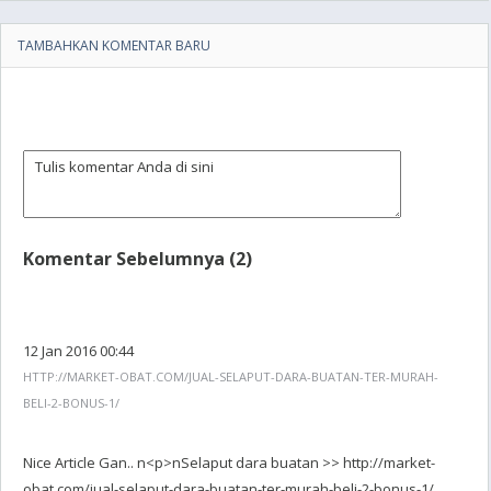
TAMBAHKAN KOMENTAR BARU
Komentar Sebelumnya (2)
12 Jan 2016 00:44
HTTP://MARKET-OBAT.COM/JUAL-SELAPUT-DARA-BUATAN-TER-MURAH-
BELI-2-BONUS-1/
Nice Article Gan.. n<p>nSelaput dara buatan >> http://market-
obat.com/jual-selaput-dara-buatan-ter-murah-beli-2-bonus-1/