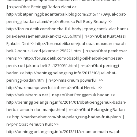
|n<p>nObat Peninggi Badan Alami >>
http://obatpeninggibadanterbaik.blog.com/2015/11/09/jual-obat-
peninggi-badan-alami/n<p>nBoneka Full Body Beauty >>
http://forum.detik.com/boneka-full-body-jepang-cantik-alat-bantu-
pria-dewasa-memuaskan-t1270556.html | n<p>nObat Kuat Atasi
Ejakulsi-Dini >> http://forum.detik.com/jual-obat-maxman-murah-
beli-2-bonus-1-cod-jakarta-t1258221.html | n<p>nObat pembesar
Penis >> http://forum.detik.com/obat-klg-pill-herbal-pembesar-
penis-cod-jakarta-beli-2-t1270051.html | n<p>nObat peninggi
badan >> http://peninggipelangsing.info/2013/10/jual-obat-
peninggi-badan.html | n<p>nmaximum powerfull >>
http://maximumpowerfull.infon<p>nObat Hernia >>
http://solusihernia.net | n<p>nObat Penggemuk badan >>
http://peninggipelangsing.info/2014/01/obat-penggemuk-badan-
herbal-ampuh-dan-manjur.html | n<p>nObat Pelangsing Badan
>> http://market-obat.com/obat-pelangsing-badan-fruit-plant/ |
n<p>nObat Pemutih Kulit >>
http://peninggipelangsing.info/2013/11/cream-pemutih-wajah-