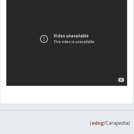
(
adeg
/Carapedia)