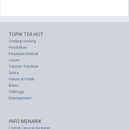
TOPIK TER HOT
Undang-Undang
Pendidikan
Perjanjian Kontrak
Umum
Tutorial / Panduan
Sastra
Hukum & Politik
Bisnis
Olahraga
Entertainment
INFO MENARIK
Contoh Laporan Kegiatan