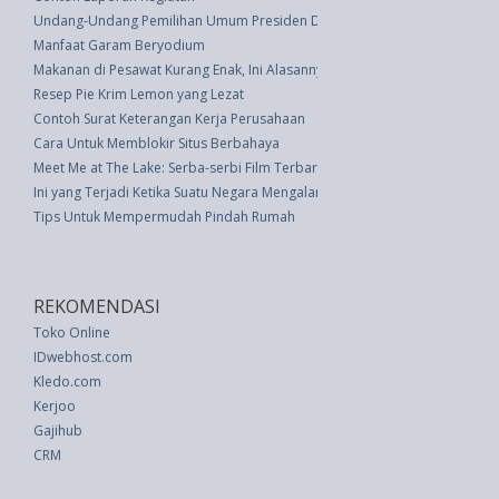
Undang-Undang Pemilihan Umum Presiden Dan Wakil Presiden (UU 42 thn
Manfaat Garam Beryodium
Makanan di Pesawat Kurang Enak, Ini Alasannya
Resep Pie Krim Lemon yang Lezat
Contoh Surat Keterangan Kerja Perusahaan
Cara Untuk Memblokir Situs Berbahaya
Meet Me at The Lake: Serba-serbi Film Terbaru Pangeran Harry dan Megh
Ini yang Terjadi Ketika Suatu Negara Mengalami Kebangkrutan
Tips Untuk Mempermudah Pindah Rumah
REKOMENDASI
Toko Online
IDwebhost.com
Kledo.com
Kerjoo
Gajihub
CRM