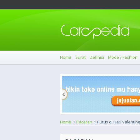
Home
Surat
Definisi
Mode / Fashion
Home
»
Pacaran
» Putus di Hari Valenti