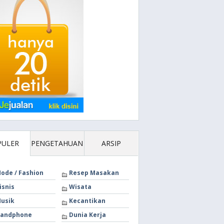
PULER
PENGETAHUAN
ARSIP
ode / Fashion
Resep Masakan
isnis
Wisata
usik
Kecantikan
andphone
Dunia Kerja