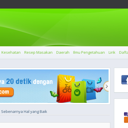
Kesehatan
Resep Masakan
Daerah
Ilmu Pengetahuan
Lirik
Dafta
ne Sebenarnya Hal yang Baik