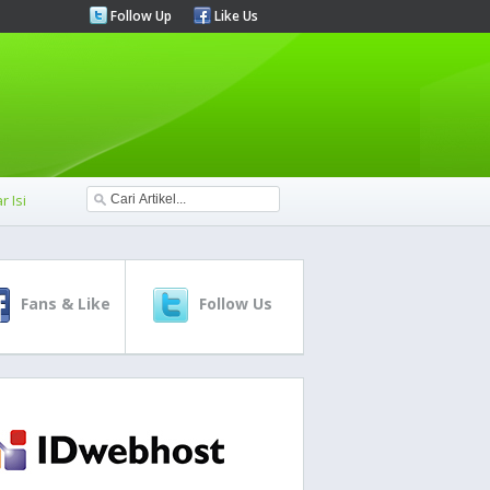
Follow Up
Like Us
r Isi
Fans & Like
Follow Us