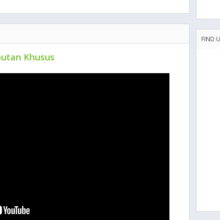
FIND 
iputan Khusus