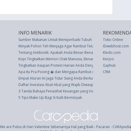
INFO MENARIK
REKOMENDA
Sumber Makanan Untuk Memperbaiki Tubuh Setelah Berhenti Mero
Toko Online
Minyak Pohon Teh Menjaga Agar Rambut Tetap Wangi
IDwebhost.com
Tentang Antibiotik: Apakah Anda Benar-Benar Perlu Mengonsumsin
Kledo.com
Kopi Tingkatkan Memori Otak Manusia, Benarkah
Kerjoo
Tingkatkan Asupan Protein Harian Anda Dengan 5 Makanan Ini
Gajihub
Apa Itu Pra-Pooing � dan Mengapa Rambut Anda Hilang Jika Anda 
CRM
Empat Aturan Ini Jaga Tidur Siang Anda Berkualitas
Daftar Investasi Abal-Abal yang Wajib Diwaspadai
3 Tanda Bahaya Penasihat Keuangan yang Harus Anda Waspadai
5 Tips Make Up Bagi Si Kulit Berminyak
We are Putus di Hari Valentine Sebenarnya Hal yang Baik - Pacaran - CARApedi