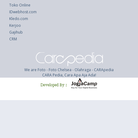
Toko Online
IDwebhost.com
Kledo.com
Kerjoo
Gajihub
CRM
We are Foto - Foto Chelsea - Olahraga - CARApedia
CARA Pedia, Cara Apa Aja Ada!