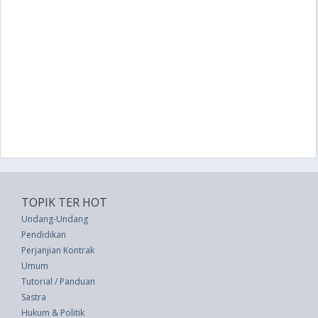
TOPIK TER HOT
Undang-Undang
Pendidikan
Perjanjian Kontrak
Umum
Tutorial / Panduan
Sastra
Hukum & Politik