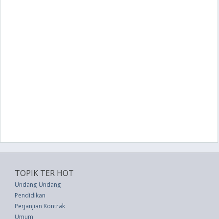
TOPIK TER HOT
Undang-Undang
Pendidikan
Perjanjian Kontrak
Umum