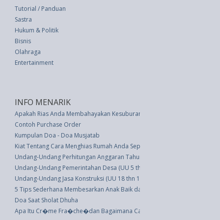
Tutorial / Panduan
Sastra
Hukum & Politik
Bisnis
Olahraga
Entertainment
INFO MENARIK
Apakah Rias Anda Membahayakan Kesuburan Anda?
Contoh Purchase Order
Kumpulan Doa - Doa Musjatab
Kiat Tentang Cara Menghias Rumah Anda Seperti Orang Dewasa
Undang-Undang Perhitungan Anggaran Tahun 1968 (UU 5 thn 1972)
Undang-Undang Pemerintahan Desa (UU 5 thn 1979)
Undang-Undang Jasa Konstruksi (UU 18 thn 1999)
5 Tips Sederhana Membesarkan Anak Baik dan Penyayang
Doa Saat Sholat Dhuha
Apa Itu Cr�me Fra�che�dan Bagaimana Cara Membuatnya Di Rumah?