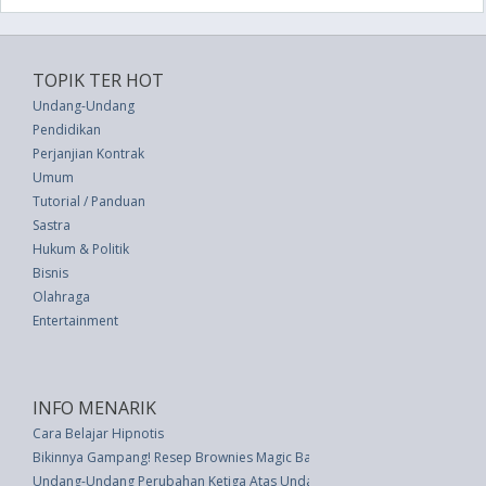
TOPIK TER HOT
Undang-Undang
Pendidikan
Perjanjian Kontrak
Umum
Tutorial / Panduan
Sastra
Hukum & Politik
Bisnis
Olahraga
Entertainment
INFO MENARIK
Cara Belajar Hipnotis
Bikinnya Gampang! Resep Brownies Magic Bar Pakai 4 Bahan Sederhana
Undang-Undang Perubahan Ketiga Atas Undang-undang Nomor 53 Tahun 19