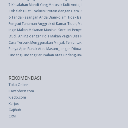
7 Kesalahan Mandi Yang Merusak Kulit Anda, Menurut Dermatologists
Cobalah Buat Cookies Protein dengan Cara Resep Anda Sendiri
6 Tanda Pasangan Anda Diam-diam Tidak Bahagia
Fengsui Tanaman Anggrek di Kamar Tidur, Mempererat Hubungan
Ingin Makan Makanan Manis di Sore, Ini Penyebabnya
Studi, Anjing dengan Pola Makan Vegan Bisa Memiliki Kesehatan yang Lebi
Cara Terbaik Menggunakan Minyak Teh untuk Jerawat
Punya Apel Busuk Atau Masam, Jangan Dibuang Dulu!
Undang-Undang Perubahan Atas Undang-undang Nomor 47 Tahun 2009 Te
REKOMENDASI
Toko Online
IDwebhost.com
Kledo.com
Kerjoo
Gajihub
CRM