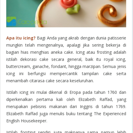
Apa itu
icing
?
Bagi Anda yang akrab dengan dunia patisserie
mungkin telah mengenalnya, apalagi jika sering bekerja di
bagian hias menghias aneka cake. Icing atau frosting adalah
istilah dekorasi cake secara general, baik itu royal icing,
buttercream, ganache, fondant, hingga marzipan. Semua jenis
icing ini berfungsi mempercantik tampilan cake serta
menambah citarasa cake secara keseluruhan.
Istilah i
cing
ini mulai dikenal di Eropa pada tahun 1760 dan
diperkenalkan pertama kali oleh Elizabeth Raffad, yang
merupakan pebisnis makanan dari Inggris di tahun 1769.
Elizabeth Raffad juga menulis buku tentang The Experienced
English Housekeeper.
Istilah forsting sendiri juga maknanya sama namun lebih