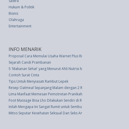
Sastra
Hukum & Politik
Bisnis
Olahraga
Entertainment
INFO MENARIK
Proposal Cara Memulai Usaha Warnet Plus Rincian Modal
Sejarah Candi Prambanan
5 'Makanan Sehat' yang Menurut Ahli Nutrisi Membuang Uang
Contoh Surat Cinta
Tips Untuk Menyiasati Rambut Lepek
Resep Oatmeal Sepanjang Malam dengan 2 Resep ala Chef
Lima Manfaat Memesan Pemotretan Pranikah
Foot Massage Bisa Lho Dilakukan Sendiri di Rumah
Inilah Mengapa Ini Sangat Rumit untuk Sembuh dari Gangguan Makan
Mitos Seputar Kesehatan Seksual Dan Seks Aman