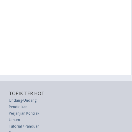
TOPIK TER HOT
Undang-Undang
Pendidikan
Perjanjian Kontrak
Umum
Tutorial / Panduan