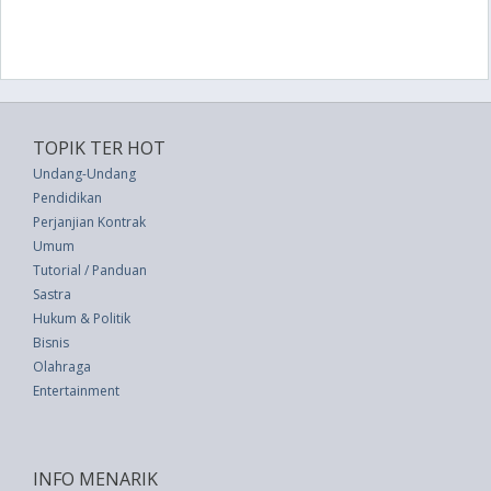
TOPIK TER HOT
Undang-Undang
Pendidikan
Perjanjian Kontrak
Umum
Tutorial / Panduan
Sastra
Hukum & Politik
Bisnis
Olahraga
Entertainment
INFO MENARIK