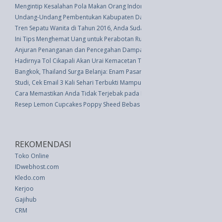
Mengintip Kesalahan Pola Makan Orang Indonesia
Undang-Undang Pembentukan Kabupaten Daerah Tingkat Ii Tulang Bawang
Tren Sepatu Wanita di Tahun 2016, Anda Sudah Punya?
Ini Tips Menghemat Uang untuk Perabotan Rumah
Anjuran Penanganan dan Pencegahan Dampak Penyakit Akibat Banjir
Hadirnya Tol Cikapali Akan Urai Kemacetan Tol Pantura Jelang Lebaran
Bangkok, Thailand Surga Belanja: Enam Pasar Terbaik
Studi, Cek Email 3 Kali Sehari Terbukti Mampu Kurangi Stres
Cara Memastikan Anda Tidak Terjebak pada Penipuan Cyber di Musim Li
Resep Lemon Cupcakes Poppy Sheed Bebas Gula
REKOMENDASI
Toko Online
IDwebhost.com
Kledo.com
Kerjoo
Gajihub
CRM