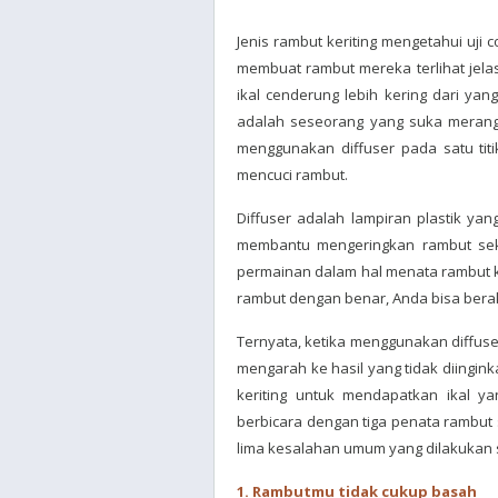
Jenis rambut keriting mengetahui uji
membuat rambut mereka terlihat jelas
ikal cenderung lebih kering dari yang
adalah seseorang yang suka merangk
menggunakan diffuser pada satu titi
mencuci rambut.
Diffuser adalah lampiran plastik y
membantu mengeringkan rambut sekal
permainan dalam hal menata rambut k
rambut dengan benar, Anda bisa berakh
Ternyata, ketika menggunakan diffus
mengarah ke hasil yang tidak diingink
keriting untuk mendapatkan ikal ya
berbicara dengan tiga penata rambut
lima kesalahan umum yang dilakukan 
1. Rambutmu tidak cukup basah