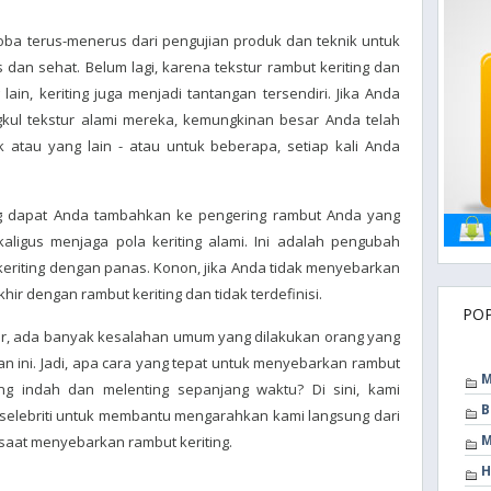
 coba terus-menerus dari pengujian produk dan teknik untuk
 dan sehat. Belum lagi, karena tekstur rambut keriting dan
 lain, keriting juga menjadi tantangan tersendiri. Jika Anda
ul tekstur alami mereka, kemungkinan besar Anda telah
k atau yang lain - atau untuk beberapa, setiap kali Anda
ang dapat Anda tambahkan ke pengering rambut Anda yang
igus menjaga pola keriting alami. Ini adalah pengubah
eriting dengan panas. Konon, jika Anda tidak menyebarkan
ir dengan rambut keriting dan tidak terdefinisi.
PO
er, ada banyak kesalahan umum yang dilakukan orang yang
an ini. Jadi, apa cara yang tepat untuk menyebarkan rambut
M
ng indah dan melenting sepanjang waktu? Di sini, kami
B
 selebriti untuk membantu mengarahkan kami langsung dari
M
saat menyebarkan rambut keriting.
H