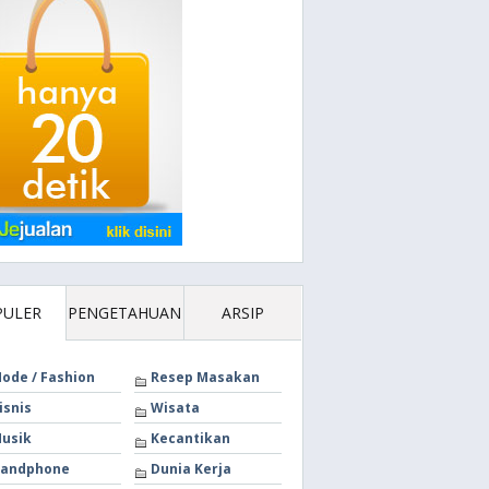
PULER
PENGETAHUAN
ARSIP
ode / Fashion
Resep Masakan
isnis
Wisata
usik
Kecantikan
andphone
Dunia Kerja