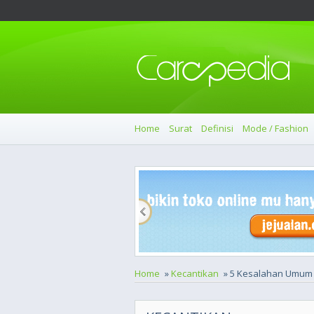
Home
Surat
Definisi
Mode / Fashion
Home
»
Kecantikan
» 5 Kesalahan Umum 