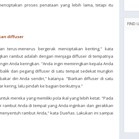
enciptakan proses penataan yang lebih lama, tetapi itu
FIND 
an diffuser
an terus-menerus bergerak menciptakan keriting," kata
gkan rambut adalah dengan menjaga diffuser di tempatnya
ngin Anda keringkan. "Anda ingin memiringkan kepala Anda
balik dan pegang diffuser di satu tempat sedekat mungkin
kar diri Anda sendiri," katanya. "Biarkan diffuser di satu
ar kering, lalu pindah ke bagian berikutnya."
untuk mereka yang memiliki pola ikal yang lebih ketat. "Pada
ur rambut Anda di tempat yang Anda inginkan dan gerakkan
a menyentuh rambut Anda," kata Dueñas. Lakukan ini sampai