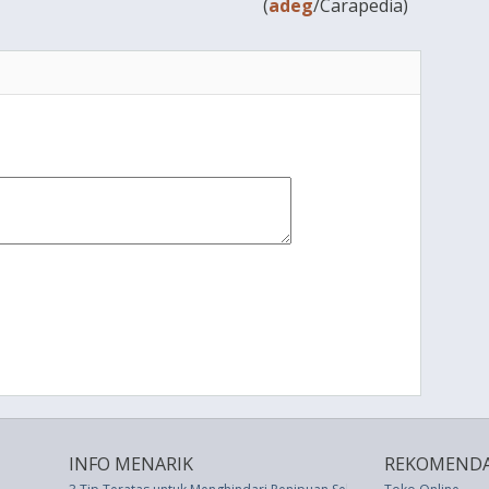
(
adeg
/Carapedia)
INFO MENARIK
REKOMENDA