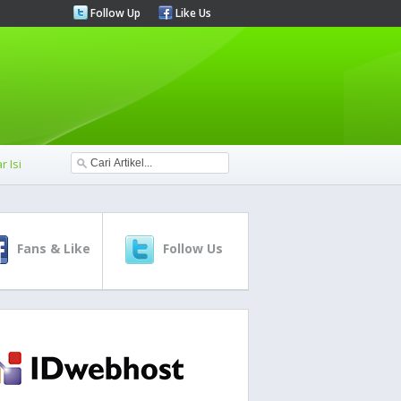
Follow Up
Like Us
r Isi
Fans & Like
Follow Us