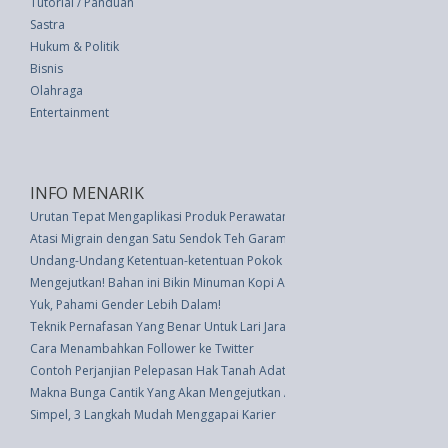
Tutorial / Panduan
Sastra
Hukum & Politik
Bisnis
Olahraga
Entertainment
INFO MENARIK
Urutan Tepat Mengaplikasi Produk Perawatan Kulit - #2 Malam Hari
Atasi Migrain dengan Satu Sendok Teh Garam
Undang-Undang Ketentuan-ketentuan Pokok Tenaga Atom (UU 31 thn 196
Mengejutkan! Bahan ini Bikin Minuman Kopi Anda Lebih Enak dan Sehat
Yuk, Pahami Gender Lebih Dalam!
Teknik Pernafasan Yang Benar Untuk Lari Jarak Jauh
Cara Menambahkan Follower ke Twitter
Contoh Perjanjian Pelepasan Hak Tanah Adat
Makna Bunga Cantik Yang Akan Mengejutkan Anda
Simpel, 3 Langkah Mudah Menggapai Karier