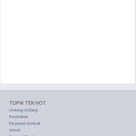
TOPIK TER HOT
Undang-Undang
Pendidikan
Perjanjian Kontrak
Umum