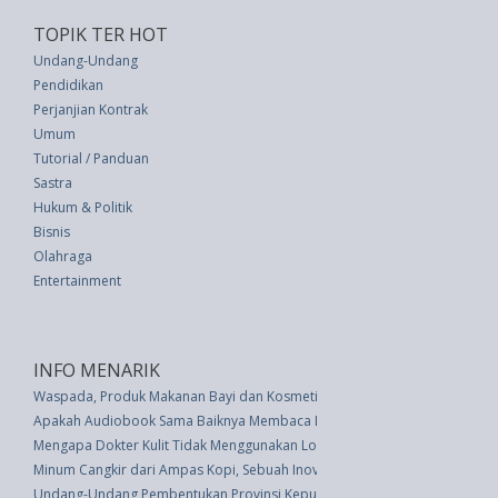
TOPIK TER HOT
Undang-Undang
Pendidikan
Perjanjian Kontrak
Umum
Tutorial / Panduan
Sastra
Hukum & Politik
Bisnis
Olahraga
Entertainment
INFO MENARIK
Waspada, Produk Makanan Bayi dan Kosmetik Online Ilegal
Apakah Audiobook Sama Baiknya Membaca Buku?
Mengapa Dokter Kulit Tidak Menggunakan Loofah - dan Anda Seharusnya 
Minum Cangkir dari Ampas Kopi, Sebuah Inovasi Terbaru
Undang-Undang Pembentukan Provinsi Kepulauan Riau (UU 25 thn 2002)