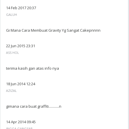
14 Feb 2017 20:37
GALUH
Gi Mana Cara Membuat Gravity Yg Sangat Cakepnnnn
22 Jun 2015 23:31
ASS HOL
terima kasih gan atas info nya
18 Jun 2014 12:24
AZIZAL
gimana cara buat graffiti............n
14 Apr 2014 09:45
INGGA GANGSAR