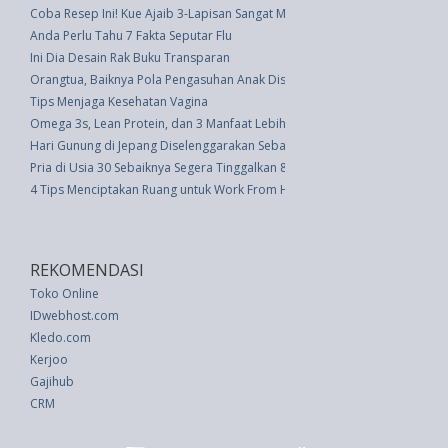
Coba Resep Ini! Kue Ajaib 3-Lapisan Sangat Mudah Dibuat
Anda Perlu Tahu 7 Fakta Seputar Flu
Ini Dia Desain Rak Buku Transparan
Orangtua, Baiknya Pola Pengasuhan Anak Disesuaikan dengan Profil Anak
Tips Menjaga Kesehatan Vagina
Omega 3s, Lean Protein, dan 3 Manfaat Lebih Sehat dari Makan Udang
Hari Gunung di Jepang Diselenggarakan Sebagai Obat Stress
Pria di Usia 30 Sebaiknya Segera Tinggalkan 8 Hal Ini
4 Tips Menciptakan Ruang untuk Work From Home selama Karantina
REKOMENDASI
Toko Online
IDwebhost.com
Kledo.com
Kerjoo
Gajihub
CRM