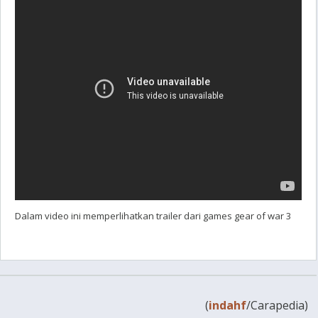
Dalam video ini memperlihatkan trailer dari games gear of war 3
(
indahf
/Carapedia)