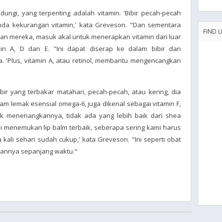
dungi, yang terpenting adalah vitamin. 'Bibir pecah-pecah
nda kekurangan vitamin,' kata Greveson. "Dan sementara
FIND 
n mereka, masuk akal untuk menerapkan vitamin dari luar
in A, D dan E. "Ini dapat diserap ke dalam bibir dan
a. 'Plus, vitamin A, atau retinol, membantu mengencangkan
 bibir yang terbakar matahari, pecah-pecah, atau kering, dia
m lemak esensial omega-6, juga dikenal sebagai vitamin F,
k menenangkannya, tidak ada yang lebih baik dari shea
ami menemukan lip balm terbaik, seberapa sering kami harus
kali sehari sudah cukup,' kata Greveson. "Ini seperti obat
kannya sepanjang waktu."