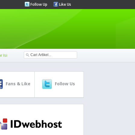
Follow Up
Like Us
r Isi
Fans & Like
Follow Us