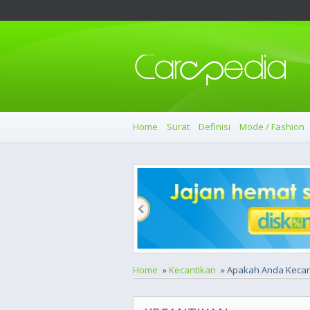
Home
Surat
Definisi
Mode / Fashion
Home
»
Kecantikan
» Apakah Anda Kecan