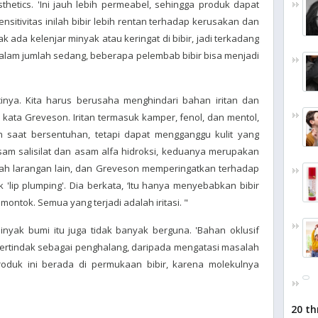
thetics. 'Ini jauh lebih permeabel, sehingga produk dapat
sitivitas inilah bibir lebih rentan terhadap kerusakan dan
k ada kelenjar minyak atau keringat di bibir, jadi terkadang
 dalam jumlah sedang, beberapa pelembab bibir bisa menjadi
inya. Kita harus berusaha menghindari bahan iritan dan
 kata Greveson. Iritan termasuk kamper, fenol, dan mentol,
saat bersentuhan, tetapi dapat mengganggu kulit yang
sam salisilat dan asam alfa hidroksi, keduanya merupakan
ah larangan lain, dan Greveson memperingatkan terhadap
lip plumping'. Dia berkata, ‘Itu hanya menyebabkan bibir
tok. Semua yang terjadi adalah iritasi. "
nyak bumi itu juga tidak banyak berguna. 'Bahan oklusif
bertindak sebagai penghalang, daripada mengatasi masalah
roduk ini berada di permukaan bibir, karena molekulnya
20 th