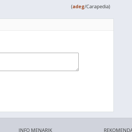
(
adeg
/Carapedia)
INFO MENARIK
REKOMENDA