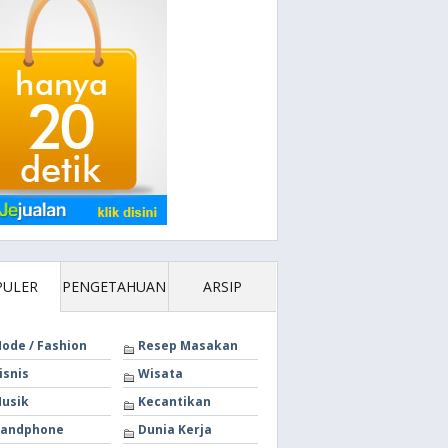
PULER
PENGETAHUAN
ARSIP
ode / Fashion
Resep Masakan
isnis
Wisata
usik
Kecantikan
andphone
Dunia Kerja