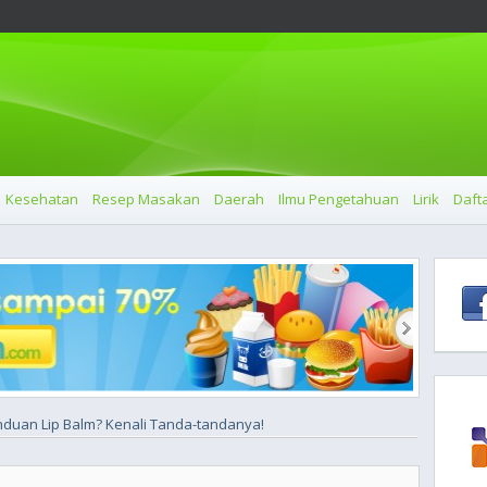
Kesehatan
Resep Masakan
Daerah
Ilmu Pengetahuan
Lirik
Dafta
duan Lip Balm? Kenali Tanda-tandanya!