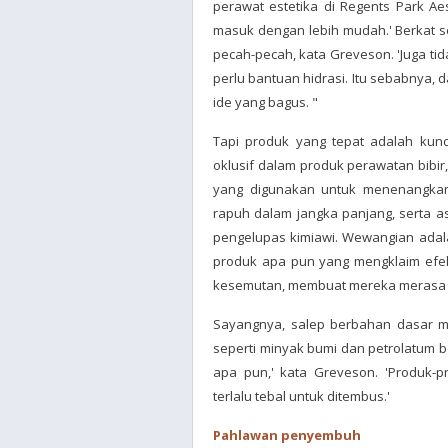
perawat estetika di Regents Park Aes
masuk dengan lebih mudah.' Berkat sen
pecah-pecah, kata Greveson. 'Juga tida
perlu bantuan hidrasi. Itu sebabnya,
ide yang bagus. "
Tapi produk yang tepat adalah kunc
oklusif dalam produk perawatan bibir,
yang digunakan untuk menenangkan 
rapuh dalam jangka panjang, serta a
pengelupas kimiawi. Wewangian adal
produk apa pun yang mengklaim efek '
kesemutan, membuat mereka merasa mon
Sayangnya, salep berbahan dasar mi
seperti minyak bumi dan petrolatum 
apa pun,' kata Greveson. 'Produk-p
terlalu tebal untuk ditembus.'
Pahlawan penyembuh