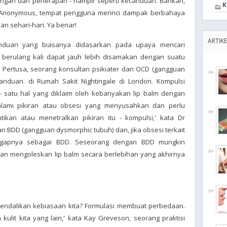
ringan dan penerapan - hampir seperti kecanduan. Bahkan,
K
 Anonymous, tempat pengguna merinci dampak berbahaya
n sehari-hari. Ya benar!
ARTIKE
canduan yang biasanya didasarkan pada upaya mencari
m berulang kali dapat jauh lebih disamakan dengan suatu
o Pertusa, seorang konsultan psikiater dan OCD (gangguan
canduan. di Rumah Sakit Nightingale di London. Kompulsi
 satu hal yang diklaim oleh kebanyakan lip balm dengan
ami pikiran atau obsesi yang menyusahkan dan perlu
kan atau menetralkan pikiran itu - kompulsi,' kata Dr
n BDD (gangguan dysmorphic tubuh) dan, jika obsesi terkait
ggapnya sebagai BDD. Seseorang dengan BDD mungkin
dan mengoleskan lip balm secara berlebihan yang akhirnya
ndalikan kebiasaan kita? Formulasi membuat perbedaan.
da kulit kita yang lain,' kata Kay Greveson, seorang praktisi