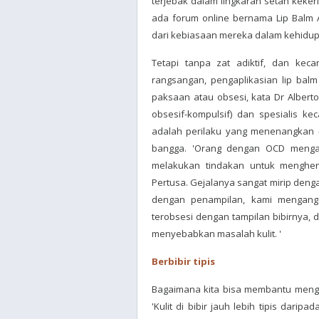
terjebak dalam lingkaran setan keke
ada forum online bernama Lip Balm
dari kebiasaan mereka dalam kehidupa
Tetapi tanpa zat adiktif, dan ke
rangsangan, pengaplikasian lip bal
paksaan atau obsesi, kata Dr Albert
obsesif-kompulsif) dan spesialis ke
adalah perilaku yang menenangkan -
bangga. 'Orang dengan OCD mengal
melakukan tindakan untuk menghenti
Pertusa. Gejalanya sangat mirip denga
dengan penampilan, kami mengan
terobsesi dengan tampilan bibirnya, 
menyebabkan masalah kulit. '
Berbibir tipis
Bagaimana kita bisa membantu menge
'Kulit di bibir jauh lebih tipis daripa