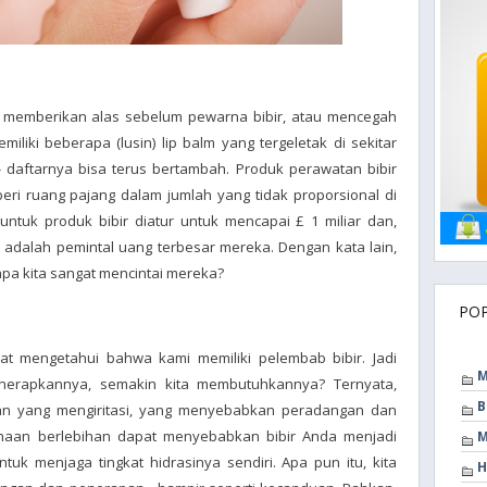
n, memberikan alas sebelum pewarna bibir, atau mencegah
miliki beberapa (lusin) lip balm yang tergeletak di sekitar
- daftarnya bisa terus bertambah. Produk perawatan bibir
iberi ruang pajang dalam jumlah yang tidak proporsional di
untuk produk bibir diatur untuk mencapai £ 1 miliar dan,
adalah pemintal uang terbesar mereka. Dengan kata lain,
napa kita sangat mencintai mereka?
PO
 mengetahui bahwa kami memiliki pelembab bibir. Jadi
M
erapkannya, semakin kita membutuhkannya? Ternyata,
B
 yang mengiritasi, yang menyebabkan peradangan dan
ggunaan berlebihan dapat menyebabkan bibir Anda menjadi
M
tuk menjaga tingkat hidrasinya sendiri. Apa pun itu, kita
H