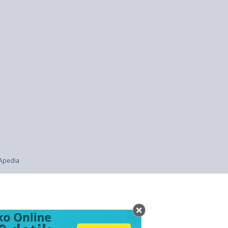
anic Pollutants (konvensi Stockholm Tentang Bahan Pencemar Organik Yang Pe
i?
rapa Hari
RApedia