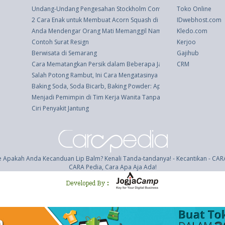
Undang-Undang Pengesahan Stockholm Convention On Persistent Org
Toko Online
2 Cara Enak untuk Membuat Acorn Squash di dalam Oven
IDwebhost.com
Anda Mendengar Orang Mati Memanggil Nama Anda di dalam Mimp
Kledo.com
Contoh Surat Resign
Kerjoo
Berwisata di Semarang
Gajihub
Cara Mematangkan Persik dalam Beberapa Jam�Atau Selama Bebe
CRM
Salah Potong Rambut, Ini Cara Mengatasinya
Baking Soda, Soda Bicarb, Baking Powder: Apa Bedanya?
Menjadi Pemimpin di Tim Kerja Wanita Tanpa Stereotipe Jender
Ciri Penyakit Jantung
 Apakah Anda Kecanduan Lip Balm? Kenali Tanda-tandanya! - Kecantikan - CA
CARA Pedia, Cara Apa Aja Ada!