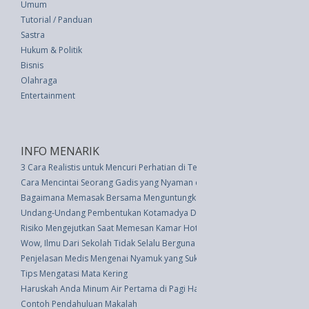
Umum
Tutorial / Panduan
Sastra
Hukum & Politik
Bisnis
Olahraga
Entertainment
INFO MENARIK
3 Cara Realistis untuk Mencuri Perhatian di Tengah Kesibukan Kerja
Cara Mencintai Seorang Gadis yang Nyaman dengan Diri Sendiri
Bagaimana Memasak Bersama Menguntungkan Hubungan Anda
Undang-Undang Pembentukan Kotamadya Daerah Tingkat Ii Bekasi (UU 9 
Risiko Mengejutkan Saat Memesan Kamar Hotel Via Online
Wow, Ilmu Dari Sekolah Tidak Selalu Berguna di Dunia Kerja
Penjelasan Medis Mengenai Nyamuk yang Suka Manusia Berdarah Manis
Tips Mengatasi Mata Kering
Haruskah Anda Minum Air Pertama di Pagi Hari?
Contoh Pendahuluan Makalah