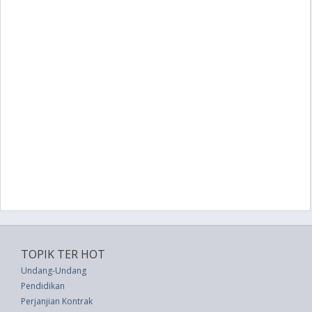
TOPIK TER HOT
Undang-Undang
Pendidikan
Perjanjian Kontrak