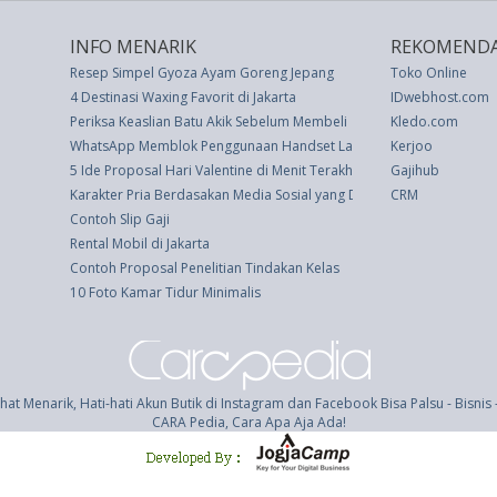
INFO MENARIK
REKOMENDA
Resep Simpel Gyoza Ayam Goreng Jepang
Toko Online
4 Destinasi Waxing Favorit di Jakarta
IDwebhost.com
Periksa Keaslian Batu Akik Sebelum Membeli
Kledo.com
WhatsApp Memblok Penggunaan Handset Lama iPhone dan Androi
Kerjoo
5 Ide Proposal Hari Valentine di Menit Terakhir untuk Memukau Bel
Gajihub
Karakter Pria Berdasakan Media Sosial yang Dipakai
CRM
Contoh Slip Gaji
Rental Mobil di Jakarta
Contoh Proposal Penelitian Tindakan Kelas
10 Foto Kamar Tidur Minimalis
hat Menarik, Hati-hati Akun Butik di Instagram dan Facebook Bisa Palsu - Bisni
CARA Pedia, Cara Apa Aja Ada!