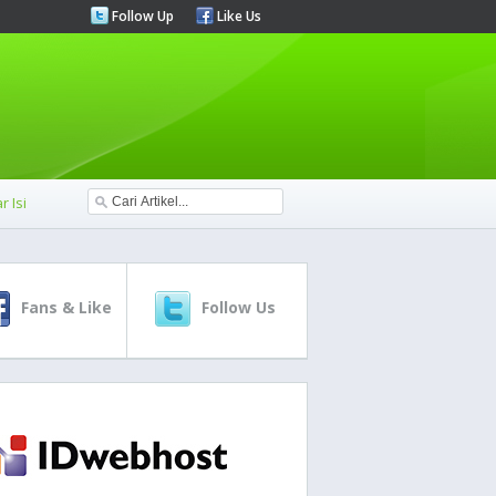
Follow Up
Like Us
r Isi
Fans & Like
Follow Us