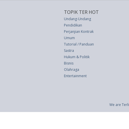
TOPIK TER HOT
Undang-Undang
Pendidikan
Perjanjian Kontrak
Umum
Tutorial / Panduan
Sastra
Hukum & Politik
Bisnis
Olahraga
Entertainment
We are Terli