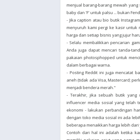
menjual barang-barang mewah yang su
baby dan 'F' untuk palsu ... bukan Fend
- Jika caption atau bio butik Instag
menyuruh kami pergi ke kasir untuk 
harga dan setiap bisnis yang jujur ​​har
- Selalu membalikkan pencarian gam
Anda juga dapat mencari tanda-tand
pakaian photosphopped untuk menci
dalam berbagai warna.
- Posting Reddit ini juga mencatat
aneh (tidak ada Visa, Mastercard; per
menjadi bendera merah."
- Terakhir, jika sebuah butik yang
influencer media sosial yang telah
ekonomi - lakukan perbandingan har
dengan toko media sosial ini ada lebi
beberapa menaikkan harga lebih dari y
Contoh dari hal ini adalah ketika 