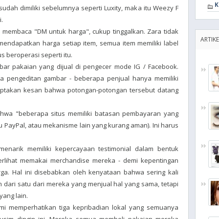
K
dah dimiliki sebelumnya seperti Luxity, maka itu Weezy F
i.
ram membaca "DM untuk harga", cukup tinggalkan. Zara tidak
ARTIKE
mendapatkan harga setiap item, semua item memiliki label
us beroperasi seperti itu.
bar pakaian yang dijual di pengecer mode IG / Facebook.
a pengeditan gambar - beberapa penjual hanya memiliki
ptakan kesan bahwa potongan-potongan tersebut datang
 bahwa "beberapa situs memiliki batasan pembayaran yang
lu PayPal, atau mekanisme lain yang kurang aman). Ini harus
 menarik memiliki kepercayaan testimonial dalam bentuk
 terlihat memakai merchandise mereka - demi kepentingan
ga. Hal ini disebabkan oleh kenyataan bahwa sering kali
h dari satu dari mereka yang menjual hal yang sama, tetapi
ang lain.
kami memperhatikan tiga kepribadian lokal yang semuanya