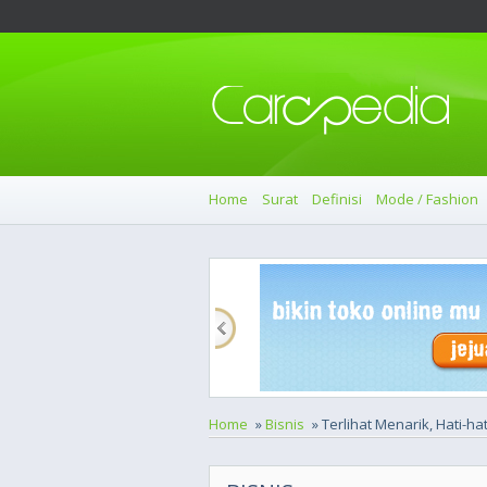
Home
Surat
Definisi
Mode / Fashion
Home
»
Bisnis
» Terlihat Menarik, Hati-h