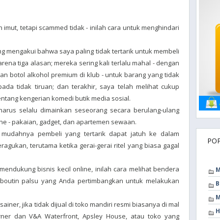
imut, tetapi scammed tidak - inilah cara untuk menghindari
 mengakui bahwa saya paling tidak tertarik untuk membeli
arena tiga alasan; mereka sering kali terlalu mahal - dengan
an botol alkohol premium di klub - untuk barang yang tidak
ipada tidak tiruan; dan terakhir, saya telah melihat cukup
ntang kengerian komedi butik media sosial.
 harus selalu dimainkan seseorang secara berulang-ulang
ine - pakaian, gadget, dan apartemen sewaan.
 mudahnya pembeli yang tertarik dapat jatuh ke dalam
PO
ukan, terutama ketika gerai-gerai ritel yang biasa gagal
mendukung bisnis kecil online, inilah cara melihat bendera
M
uboutin palsu yang Anda pertimbangkan untuk melakukan
B
M
sainer, jika tidak dijual di toko mandiri resmi biasanya di mal
H
rner dan V&A Waterfront, Apsley House, atau toko yang