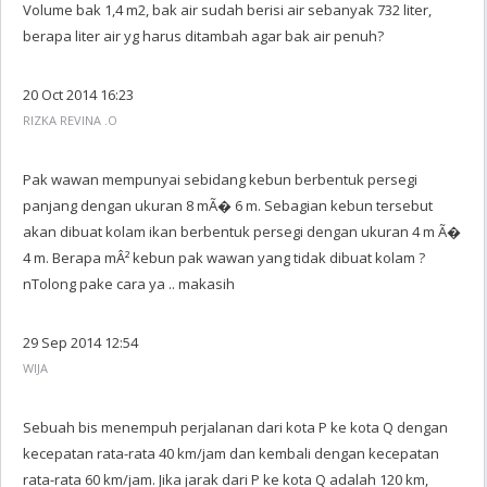
Volume bak 1,4 m2, bak air sudah berisi air sebanyak 732 liter,
berapa liter air yg harus ditambah agar bak air penuh?
20 Oct 2014 16:23
RIZKA REVINA .O
Pak wawan mempunyai sebidang kebun berbentuk persegi
panjang dengan ukuran 8 mÃ� 6 m. Sebagian kebun tersebut
akan dibuat kolam ikan berbentuk persegi dengan ukuran 4 m Ã�
4 m. Berapa mÂ² kebun pak wawan yang tidak dibuat kolam ?
nTolong pake cara ya .. makasih
29 Sep 2014 12:54
WIJA
Sebuah bis menempuh perjalanan dari kota P ke kota Q dengan
kecepatan rata-rata 40 km/jam dan kembali dengan kecepatan
rata-rata 60 km/jam. Jika jarak dari P ke kota Q adalah 120 km,