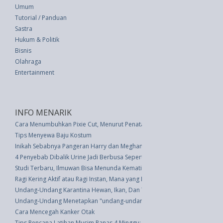
Umum
Tutorial / Panduan
Sastra
Hukum & Politik
Bisnis
Olahraga
Entertainment
INFO MENARIK
Cara Menumbuhkan Pixie Cut, Menurut Penata Rambut
Tips Menyewa Baju Kostum
Inikah Sebabnya Pangeran Harry dan Meghan Markle Absen di Acara Menge
4 Penyebab Dibalik Urine Jadi Berbusa Seperti Minuman Bir
Studi Terbaru, Ilmuwan Bisa Menunda Kematian
Ragi Kering Aktif atau Ragi Instan, Mana yang Lebih Tepat?
Undang-Undang Karantina Hewan, Ikan, Dan Tumbuhan (UU 16 thn 1992)
Undang-Undang Menetapkan "undang-undang Darurat Tentang Susunan Dan
Cara Mencegah Kanker Otak
Tips Rencana Latihan Musim Panas 4 Minggu: Dimulai dari Rutinitas Hingga