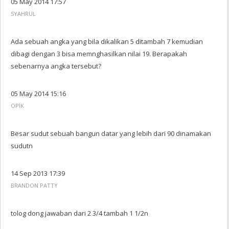
05 May 2014 17:57
SYAHRUL
Ada sebuah angka yang bila dikalikan 5 ditambah 7 kemudian
dibagi dengan 3 bisa memnghasilkan nilai 19. Berapakah
sebenarnya angka tersebut?
05 May 2014 15:16
OPIK
Besar sudut sebuah bangun datar yang lebih dari 90 dinamakan
sudutn
14 Sep 2013 17:39
BRANDON PATTY
tolog dong jawaban dari 2 3/4 tambah 1 1/2n