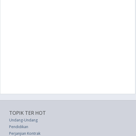
TOPIK TER HOT
Undang-Undang
Pendidikan
Perjanjian Kontrak