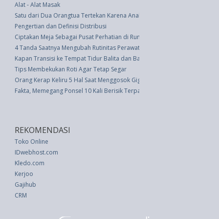
Alat - Alat Masak
Satu dari Dua Orangtua Tertekan Karena Anak Memilih Tempat Liburan
Pengertian dan Definisi Distribusi
Ciptakan Meja Sebagai Pusat Perhatian di Rumah
4 Tanda Saatnya Mengubah Rutinitas Perawatan Kulit Anda
Kapan Transisi ke Tempat Tidur Balita dan Bagaimana Melakukannya den
Tips Membekukan Roti Agar Tetap Segar
Orang Kerap Keliru 5 Hal Saat Menggosok Gigi
Fakta, Memegang Ponsel 10 Kali Berisik Terpapar Kuman Dari Toilet
REKOMENDASI
Toko Online
IDwebhost.com
Kledo.com
Kerjoo
Gajihub
CRM