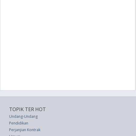
TOPIK TER HOT
Undang-Undang
Pendidikan
Perjanjian Kontrak