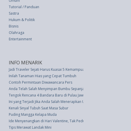
Umum
Tutorial / Panduan
Sastra
Hukum & Politik
Bisnis
Olahraga
Entertainment
INFO MENARIK
Jadi Traveler Sejati Harus Kuasai 5 Kemampuan Ini
Inilah Tanaman Hias yang Cepat Tumbuh
Contoh Permintaan Diwawancara Pers
Anda Telah Salah Menyimpan Bumbu Sepanjang Hidup Anda
Tengok Rencana 4 Bandara Baru di Pulau Jawa
Ini yang Terjadi Jika Anda Salah Menerapkan Urutan Skincare
Kenali Sinyal Tubuh Saat Masa Subur
Puding Mangga Kelapa Muda
Ide Menyenangkan di Hari Valentine, Tak Peduli Anda Merayakan atau Tid
Tips Merawat Landak Mini