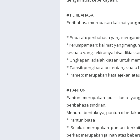
dengan adat kepercayaan.
# PERIBAHASA
Peribahasa merupakan kalimat yang m
:
* Pepatah: peribahasa yang mengandun
*Perumpamaan: kalimat yang mengun
sesuatu yang sekiramya bisa dikiaska
* Ungkapan: adalah kiasan untuk mem
* Tamsil: pengibaratan tentang suatu 
* Pameo: merupakan kata ejekan atau 
# PANTUN
Pantun merupakan puisi lama yang 
peribahasa sindiran.
Menurut bentuknya, pantun dibedakan
* Pantun biasa
* Seloka: merupakan pantun berkait
berkait merupakan jalinan atas bebera