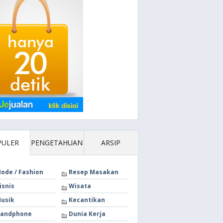
PULER
PENGETAHUAN
ARSIP
ode / Fashion
Resep Masakan
isnis
Wisata
usik
Kecantikan
andphone
Dunia Kerja