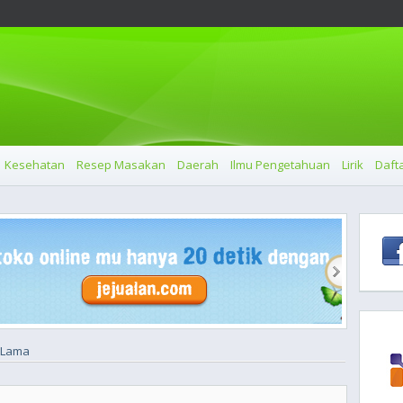
Kesehatan
Resep Masakan
Daerah
Ilmu Pengetahuan
Lirik
Dafta
i Lama