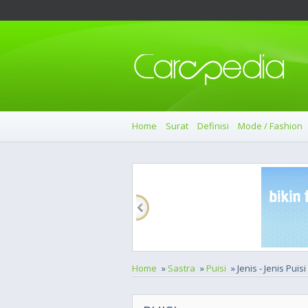
Home
Surat
Definisi
Mode / Fashion
Home
»
Sastra
»
Puisi
» Jenis - Jenis Puis