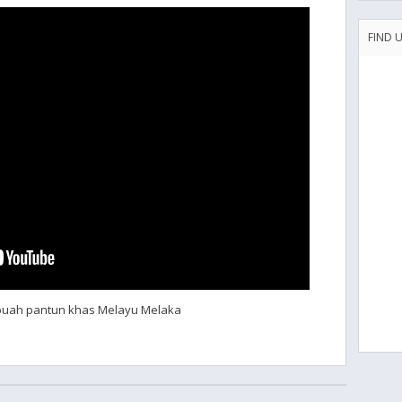
FIND 
ebuah pantun khas Melayu Melaka