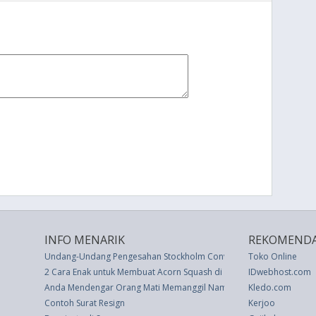
INFO MENARIK
REKOMENDA
Undang-Undang Pengesahan Stockholm Convention On Persistent Org
Toko Online
2 Cara Enak untuk Membuat Acorn Squash di dalam Oven
IDwebhost.com
Anda Mendengar Orang Mati Memanggil Nama Anda di dalam Mimp
Kledo.com
Contoh Surat Resign
Kerjoo