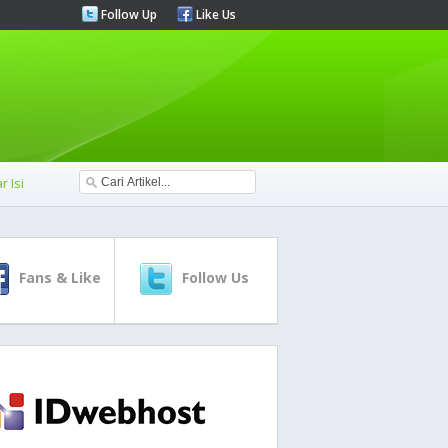
Follow Up
Like Us
r Isi
Fans & Like
Follow Us