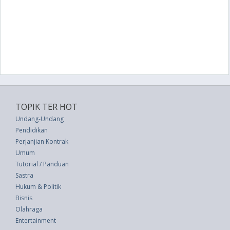
TOPIK TER HOT
Undang-Undang
Pendidikan
Perjanjian Kontrak
Umum
Tutorial / Panduan
Sastra
Hukum & Politik
Bisnis
Olahraga
Entertainment