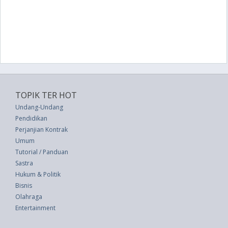
TOPIK TER HOT
Undang-Undang
Pendidikan
Perjanjian Kontrak
Umum
Tutorial / Panduan
Sastra
Hukum & Politik
Bisnis
Olahraga
Entertainment