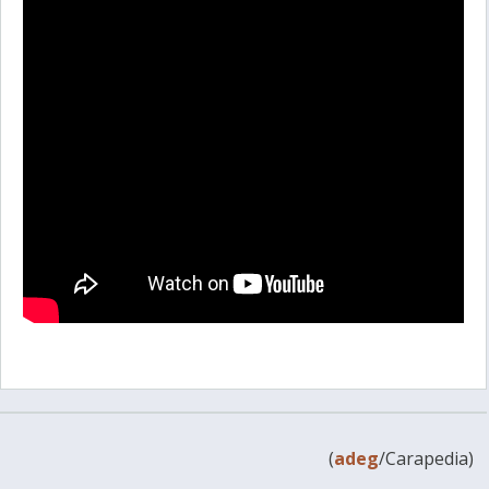
(
adeg
/Carapedia)