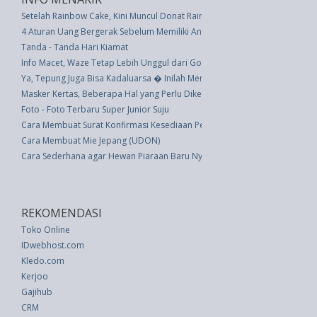
Setelah Rainbow Cake, Kini Muncul Donat Rainbow
4 Aturan Uang Bergerak Sebelum Memiliki Anak
Tanda - Tanda Hari Kiamat
Info Macet, Waze Tetap Lebih Unggul dari Google Maps
Ya, Tepung Juga Bisa Kadaluarsa � Inilah Mengapa Anda Perlu Memeriks
Masker Kertas, Beberapa Hal yang Perlu Diketahui
Foto - Foto Terbaru Super Junior Suju
Cara Membuat Surat Konfirmasi Kesediaan Pembicara Seminar Beserta C
Cara Membuat Mie Jepang (UDON)
Cara Sederhana agar Hewan Piaraan Baru Nyaman di Rumah Anda
REKOMENDASI
Toko Online
IDwebhost.com
Kledo.com
Kerjoo
Gajihub
CRM