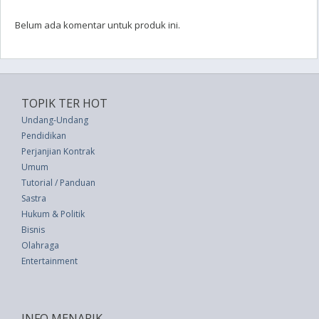
Belum ada komentar untuk produk ini.
TOPIK TER HOT
Undang-Undang
Pendidikan
Perjanjian Kontrak
Umum
Tutorial / Panduan
Sastra
Hukum & Politik
Bisnis
Olahraga
Entertainment
INFO MENARIK