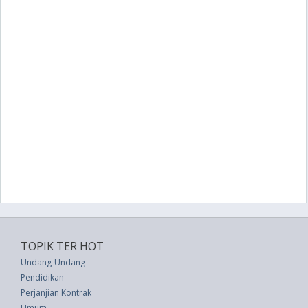
TOPIK TER HOT
Undang-Undang
Pendidikan
Perjanjian Kontrak
Umum