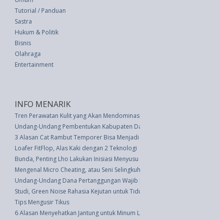
Tutorial / Panduan
Sastra
Hukum & Politik
Bisnis
Olahraga
Entertainment
INFO MENARIK
Tren Perawatan Kulit yang Akan Mendominasi di 2023
Undang-Undang Pembentukan Kabupaten Daerah Tingkat Ii Tulang Bawang
3 Alasan Cat Rambut Temporer Bisa Menjadi Pilihan Tepat untuk Anda
Loafer FitFlop, Alas Kaki dengan 2 Teknologi
Bunda, Penting Lho Lakukan Inisiasi Menyusu Dini Pasca Melahirkan
Mengenal Micro Cheating, atau Seni Selingkuh yang Tidak Disengaja
Undang-Undang Dana Pertanggungan Wajib Kecelakaan Lalu Lintas Jalan (
Studi, Green Noise Rahasia Kejutan untuk Tidur Nyenyak
Tips Mengusir Tikus
6 Alasan Menyehatkan Jantung untuk Minum Lebih Banyak Teh