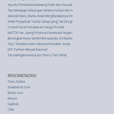
Apa Itu Fermentasi Bawang Putih dan Haruskan Anda Mengonsumsinya?
Tips Menjaga Hubungan Selama Isolasi dari Virus Corona
Sekolah Baru, Bantu Anak Menghadapinya Dengan Tips Ini
Inilah Penyebab Tanda Gelap yang Tak Diinginkan pada Kulit
Contoh Surat Penawaran Harga Produk
MATTA Fair, Ajang Promosi Pariwisata Negara-Negara Asia Pasifik
Berangkat Kerja Sambil Bersepeda, Ini Manfaatnya
Tips, Tentukan Karir Menurut Karakter Anda
DIY: Parfum Minyak Esensial
Tips Mengkonsumsi Jus Cherry Tart Sehat
REKOMENDASI
Toko Online
IDwebhost.com
Kledo.com
Kerjoo
Gajihub
CRM