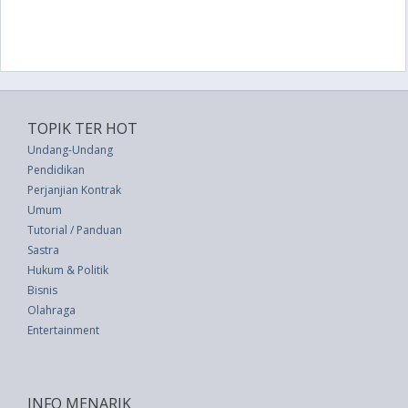
TOPIK TER HOT
Undang-Undang
Pendidikan
Perjanjian Kontrak
Umum
Tutorial / Panduan
Sastra
Hukum & Politik
Bisnis
Olahraga
Entertainment
INFO MENARIK