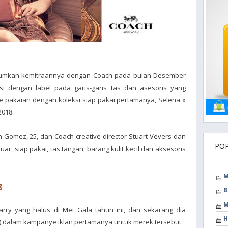
umkan kemitraannya dengan Coach pada bulan Desember
asi dengan label pada garis-garis tas dan asesoris yang
e pakaian dengan koleksi siap pakai pertamanya, Selena x
2018.
h Gomez, 25, dan Coach creative director Stuart Vevers dan
PO
r, siap pakai, tas tangan, barang kulit kecil dan aksesoris
M
g
B
M
rry yang halus di Met Gala tahun ini, dan sekarang dia
H
k) dalam kampanye iklan pertamanya untuk merek tersebut.