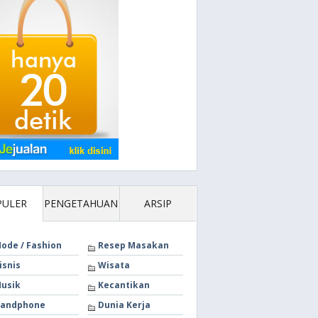
PULER
PENGETAHUAN
ARSIP
ode / Fashion
Resep Masakan
isnis
Wisata
usik
Kecantikan
andphone
Dunia Kerja