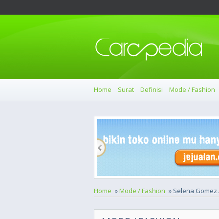
Home
Surat
Definisi
Mode / Fashion
Home
»
Mode / Fashion
» Selena Gomez 