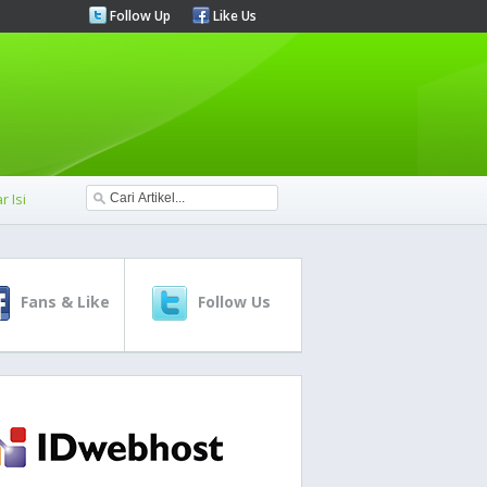
Follow Up
Like Us
r Isi
Fans & Like
Follow Us