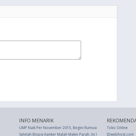
INFO MENARIK
REKOMENDA
UMP Naik Per November 2015, Begini Rumusnya
Toko Online
Setelah Biopsi Kanker Malah Makin Parah, Ini Fakta Penjelasannya
IDwebhost.com