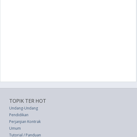
TOPIK TER HOT
Undang-Undang
Pendidikan
Perjanjian Kontrak
Umum
Tutorial / Panduan