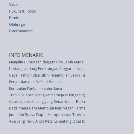
Sastra
Hukum & Politik
Bisnis
Olahraga
Entertainment
INFO MENARIK
Menjalin Hubungan dengan Pria Lebih Muda, Bisakah?
Undang-Undang Perhitungan Anggaran Negara Tahun Anggaran 1979/1980
Gaya Fashion Bisa Bikin Penampilan Lebih Tua, Ini Buktinya
Pengertian dan Definisi Wanita
Kumpulan Pantun - Pantun Lucu
Tren 5 Selebriti Mengikat Kemeja di Pinggang
Apakah Jenis Kacang yang Benar-benar Baik untuk Anda?
Bagaimana Cara Membuat Keju Vegan Parmesan
Jus Lidah Buaya Dapat Mempercepat Tiroid yang Lambat dan Banyak Lagi 
Apa yang Perlu Anda Ketahui tentang Obat Kadaluarsa