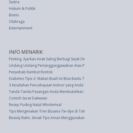
Sastra
Hukum & Politik
Bisnis
Olahraga
Entertainment
INFO MENARIK
Penting, Ajarkan Anak Saling Berbagi Sejak Dini
Undang-Undang Pertanggungjawaban Atas Pelaksanaan Anggaran Pendapa
Penyebab Rambut Rontok
Diabetes Tipe-2: Makan Buah Ini Bisa Bantu Turunkan Kadar Gula Darah
3 Kesalahan Pencahayaan Indoor yang Anda Tidak Sadar Sedang Lakukan
Tanda-Tanda Pasangan Anda Membutuhkan Ruang untuk Sendiri
Contoh Surat Dakwaan
Resep Puding Natal Wholemeal
Tips Mengenakan Tren Busana Tie-dye di Tahun 2018
Beauty Balm, Simak Tips Aman Menggunakannya Ini