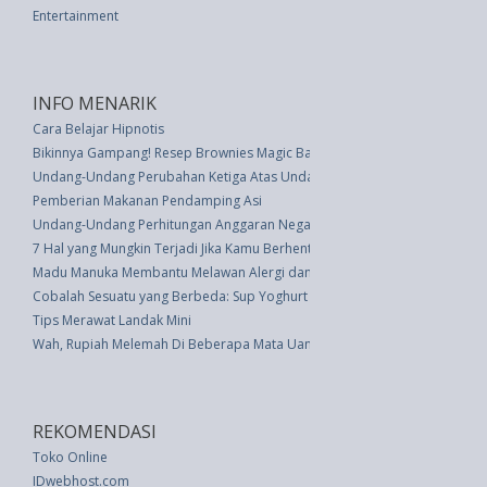
Entertainment
INFO MENARIK
Cara Belajar Hipnotis
Bikinnya Gampang! Resep Brownies Magic Bar Pakai 4 Bahan Sederhana
Undang-Undang Perubahan Ketiga Atas Undang-undang Nomor 53 Tahun 19
Pemberian Makanan Pendamping Asi
Undang-Undang Perhitungan Anggaran Negara Tahun Anggaran 1979/1980
7 Hal yang Mungkin Terjadi Jika Kamu Berhenti Menggunakan Makeup
Madu Manuka Membantu Melawan Alergi dan Demam
Cobalah Sesuatu yang Berbeda: Sup Yoghurt Barley
Tips Merawat Landak Mini
Wah, Rupiah Melemah Di Beberapa Mata Uang Asing
REKOMENDASI
Toko Online
IDwebhost.com