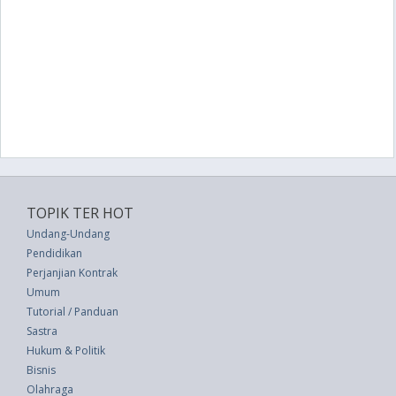
TOPIK TER HOT
Undang-Undang
Pendidikan
Perjanjian Kontrak
Umum
Tutorial / Panduan
Sastra
Hukum & Politik
Bisnis
Olahraga