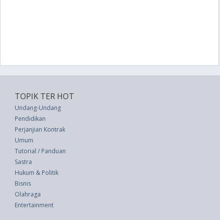
TOPIK TER HOT
Undang-Undang
Pendidikan
Perjanjian Kontrak
Umum
Tutorial / Panduan
Sastra
Hukum & Politik
Bisnis
Olahraga
Entertainment