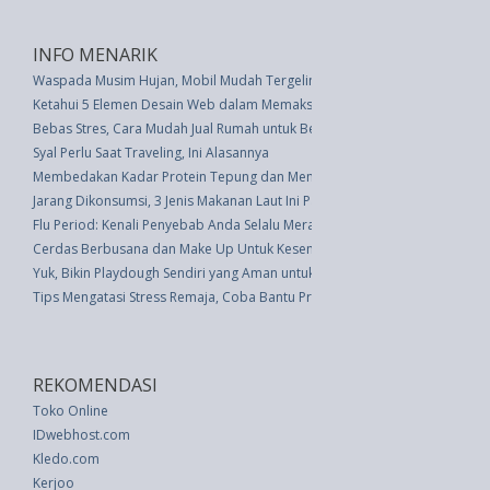
INFO MENARIK
Waspada Musim Hujan, Mobil Mudah Tergelincir
Ketahui 5 Elemen Desain Web dalam Memaksimalkan Penjualan Online
Bebas Stres, Cara Mudah Jual Rumah untuk Beli Rumah yang Baru
Syal Perlu Saat Traveling, Ini Alasannya
Membedakan Kadar Protein Tepung dan Membuat Nasi Pulen
Jarang Dikonsumsi, 3 Jenis Makanan Laut Ini Patut Dicoba Lho!
Flu Period: Kenali Penyebab Anda Selalu Merasa Sakit Jelang Menstruasi?
Cerdas Berbusana dan Make Up Untuk Kesempurnaan
Yuk, Bikin Playdough Sendiri yang Aman untuk Anak
Tips Mengatasi Stress Remaja, Coba Bantu Praktikkan Mindfulness
REKOMENDASI
Toko Online
IDwebhost.com
Kledo.com
Kerjoo