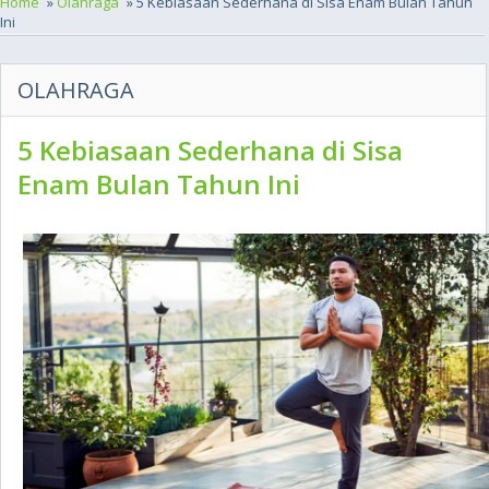
Home
»
Olahraga
» 5 Kebiasaan Sederhana di Sisa Enam Bulan Tahun
Ini
OLAHRAGA
5 Kebiasaan Sederhana di Sisa
Enam Bulan Tahun Ini