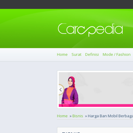
Home
Surat
Definisi
Mode / Fashion
Home
»
Bisnis
» Harga Ban Mobil Berbag