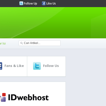
Follow Up
Like Us
r Isi
Fans & Like
Follow Us