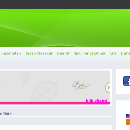
Kesehatan
Resep Masakan
Daerah
Ilmu Pengetahuan
Lirik
Dafta
ai Merk