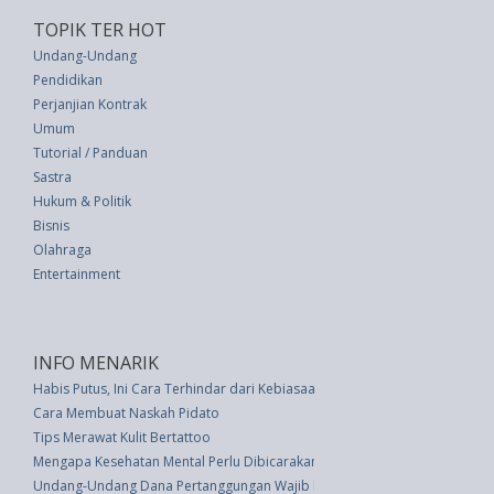
TOPIK TER HOT
Undang-Undang
Pendidikan
Perjanjian Kontrak
Umum
Tutorial / Panduan
Sastra
Hukum & Politik
Bisnis
Olahraga
Entertainment
INFO MENARIK
Habis Putus, Ini Cara Terhindar dari Kebiasaan Buruk
Cara Membuat Naskah Pidato
Tips Merawat Kulit Bertattoo
Mengapa Kesehatan Mental Perlu Dibicarakan di Tempat Kerja
Undang-Undang Dana Pertanggungan Wajib Kecelakaan Penumpang (UU 3