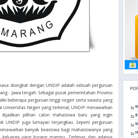
biasa disingkat dengan UNDIP adalah sebuah perguruan
PO
rang - Jawa tengah. Sebagai pusat pemerintahan Provinsi
ki beberapa perguruan tinggi negeri serta swasta yang
M
gai Universitas Negeri yang terkenal, UNDIP menawarkan
dijadikan pilihan calon mahasiswa baru yang ingin
B
 di UNDIP juga lumayan terjangkau. Seperti perguruan
M
a menawarkan banyak beasiswa bagi mahasiswanya yang
H
ri keluarga yang kurang mampu. Terlepas dari adanya