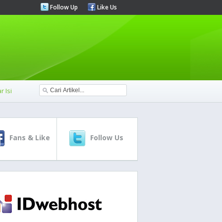
Follow Up
Like Us
r Isi
Fans & Like
Follow Us