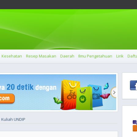
Kesehatan
Resep Masakan
Daerah
Ilmu Pengetahuan
Lirik
Dafta
 Kuliah UNDIP