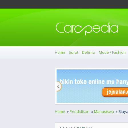
Home
Surat
Definisi
Mode / Fashion
Home
»
Pendidikan
»
Mahasiswa
» Biaya