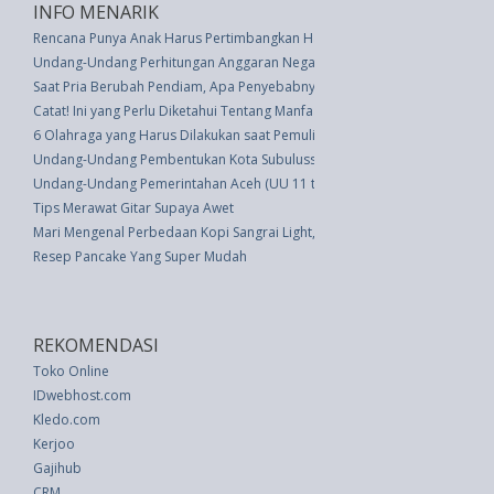
INFO MENARIK
Rencana Punya Anak Harus Pertimbangkan Hal Ini
Undang-Undang Perhitungan Anggaran Negara Tahun Anggaran 1991/1992
Saat Pria Berubah Pendiam, Apa Penyebabnya?
Catat! Ini yang Perlu Diketahui Tentang Manfaat Konsumsi Jagung
6 Olahraga yang Harus Dilakukan saat Pemulihan COVID-19
Undang-Undang Pembentukan Kota Subulussalam Di Provinsi Nanggroe A
Undang-Undang Pemerintahan Aceh (UU 11 thn 2006)
Tips Merawat Gitar Supaya Awet
Mari Mengenal Perbedaan Kopi Sangrai Light, Medium dan Dark
Resep Pancake Yang Super Mudah
REKOMENDASI
Toko Online
IDwebhost.com
Kledo.com
Kerjoo
Gajihub
CRM