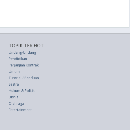
TOPIK TER HOT
Undang-Undang
Pendidikan
Perjanjian Kontrak
Umum
Tutorial / Panduan
Sastra
Hukum & Politik
Bisnis
Olahraga
Entertainment