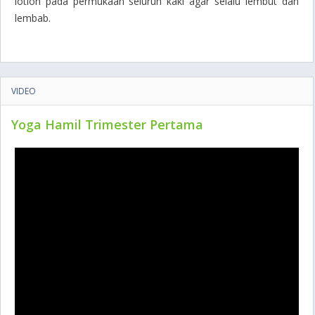
lotion pada permukaan seluruh kaki agar selalu lembut dan
lembab.
VIDEO
Yoga Hamil Trimester Pertama