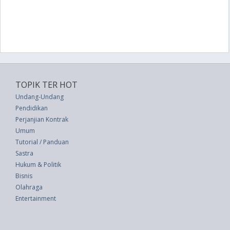
TOPIK TER HOT
Undang-Undang
Pendidikan
Perjanjian Kontrak
Umum
Tutorial / Panduan
Sastra
Hukum & Politik
Bisnis
Olahraga
Entertainment