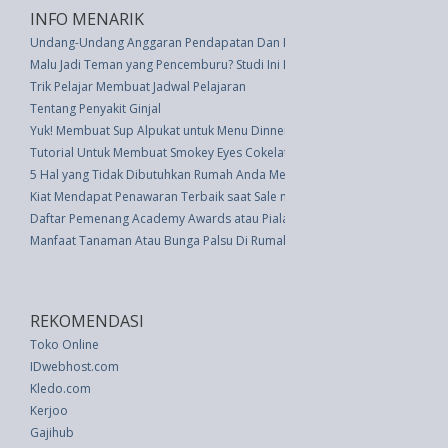
INFO MENARIK
Undang-Undang Anggaran Pendapatan Dan Belanja Negara Tahun 1967 (U
Malu Jadi Teman yang Pencemburu? Studi Ini Beri Kabar Gembira
Trik Pelajar Membuat Jadwal Pelajaran
Tentang Penyakit Ginjal
Yuk! Membuat Sup Alpukat untuk Menu Dinner
Tutorial Untuk Membuat Smokey Eyes Cokelat
5 Hal yang Tidak Dibutuhkan Rumah Anda Menurut Desainer
Kiat Mendapat Penawaran Terbaik saat Sale menurut Karyawan Zara
Daftar Pemenang Academy Awards atau Piala Oscar 2013
Manfaat Tanaman Atau Bunga Palsu Di Rumah
REKOMENDASI
Toko Online
IDwebhost.com
Kledo.com
Kerjoo
Gajihub