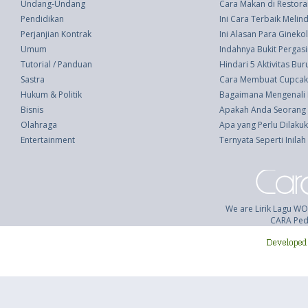
Undang-Undang
Cara Makan di Restor
Pendidikan
Ini Cara Terbaik Melin
Perjanjian Kontrak
Ini Alasan Para Gine
Umum
Indahnya Bukit Pergasi
Tutorial / Panduan
Hindari 5 Aktivitas Bur
Sastra
Cara Membuat Cupcak
Hukum & Politik
Bagaimana Mengenali 
Bisnis
Apakah Anda Seorang I
Olahraga
Apa yang Perlu Dilaku
Entertainment
Ternyata Seperti Inila
We are Lirik Lagu W
CARA Pedi