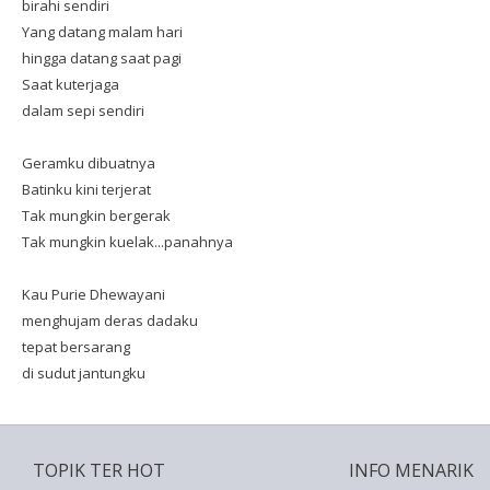
birahi sendiri
Yang datang malam hari
hingga datang saat pagi
Saat kuterjaga
dalam sepi sendiri
Geramku dibuatnya
Batinku kini terjerat
Tak mungkin bergerak
Tak mungkin kuelak...panahnya
Kau Purie Dhewayani
menghujam deras dadaku
tepat bersarang
di sudut jantungku
TOPIK TER HOT
INFO MENARIK