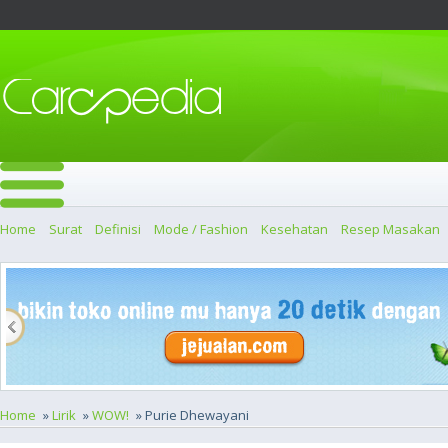
Home
Surat
Definisi
Mode / Fashion
Kesehatan
Resep Masakan
Home
»
Lirik
»
WOW!
» Purie Dhewayani