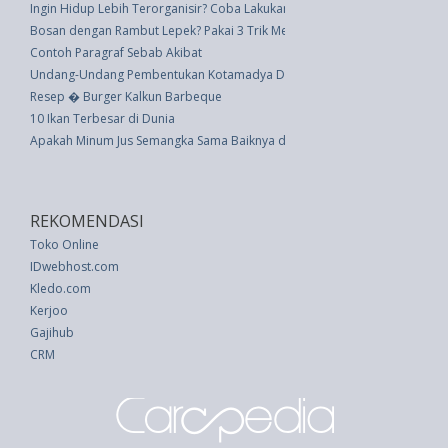
Ingin Hidup Lebih Terorganisir? Coba Lakukan 5 Hal Ini Setiap Hari
Bosan dengan Rambut Lepek? Pakai 3 Trik Mengeriting tanpa Alat Pemanas
Contoh Paragraf Sebab Akibat
Undang-Undang Pembentukan Kotamadya Daerah Tingkat Ii Palu (UU 4 th
Resep � Burger Kalkun Barbeque
10 Ikan Terbesar di Dunia
Apakah Minum Jus Semangka Sama Baiknya dengan Makan Buahnya Sendir
REKOMENDASI
Toko Online
IDwebhost.com
Kledo.com
Kerjoo
Gajihub
CRM