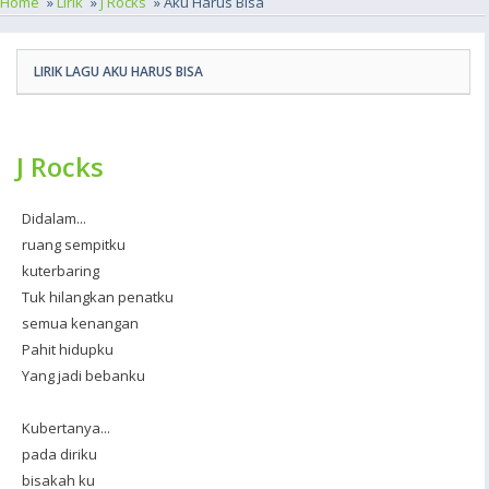
Home
»
Lirik
»
J Rocks
» Aku Harus Bisa
LIRIK LAGU AKU HARUS BISA
J Rocks
Didalam...
ruang sempitku
kuterbaring
Tuk hilangkan penatku
semua kenangan
Pahit hidupku
Yang jadi bebanku
Kubertanya...
pada diriku
bisakah ku