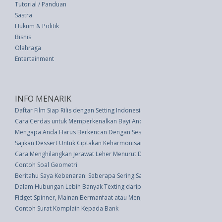
Tutorial / Panduan
Sastra
Hukum & Politik
Bisnis
Olahraga
Entertainment
INFO MENARIK
Daftar Film Siap Rilis dengan Setting Indonesia
Cara Cerdas untuk Memperkenalkan Bayi Anda ke Kacang-kacangan
Mengapa Anda Harus Berkencan Dengan Seseorang yang Secara Astrolog
Sajikan Dessert Untuk Ciptakan Keharmonisan Keluarga
Cara Menghilangkan Jerawat Leher Menurut Dokter Kulit
Contoh Soal Geometri
Beritahu Saya Kebenaran: Seberapa Sering Saya Harus Mandi?
Dalam Hubungan Lebih Banyak Texting daripada Ngobrol, Tidak Masalah
Fidget Spinner, Mainan Bermanfaat atau Mengganggukah?
Contoh Surat Komplain Kepada Bank