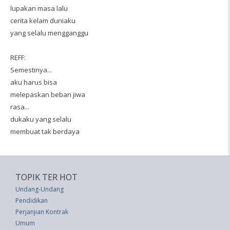
lupakan masa lalu
cerita kelam duniaku
yang selalu mengganggu
REFF:
Semestinya...
aku harus bisa
melepaskan beban jiwa
rasa...
dukaku yang selalu
membuat tak berdaya
TOPIK TER HOT
Undang-Undang
Pendidikan
Perjanjian Kontrak
Umum