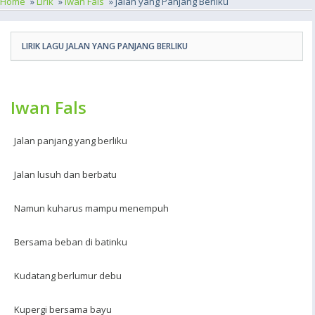
Home
»
Lirik
»
Iwan Fals
» Jalan yang Panjang Berliku
LIRIK LAGU JALAN YANG PANJANG BERLIKU
Iwan Fals
Jalan panjang yang berliku
Jalan lusuh dan berbatu
Namun kuharus mampu menempuh
Bersama beban di batinku
Kudatang berlumur debu
Kupergi bersama bayu