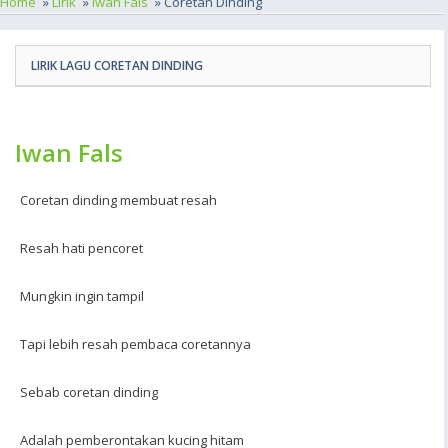
Home
»
Lirik
»
Iwan Fals
» Coretan Dinding
LIRIK LAGU CORETAN DINDING
Iwan Fals
Coretan dinding membuat resah
Resah hati pencoret
Mungkin ingin tampil
Tapi lebih resah pembaca coretannya
Sebab coretan dinding
Adalah pemberontakan kucing hitam