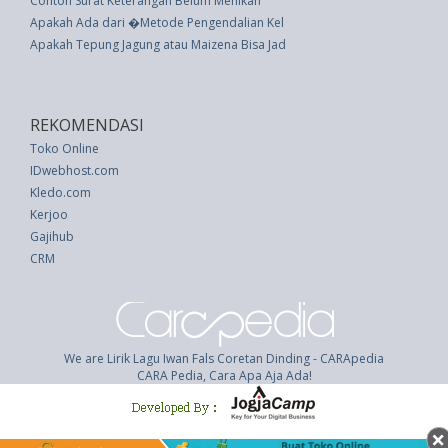
Contoh Surat Keterangan Belum Menikah
Apakah Ada dari �Metode Pengendalian Kelahiran Alami� Ini Berhasil? In
Apakah Tepung Jagung atau Maizena Bisa Jadi Membusuk?
REKOMENDASI
Toko Online
IDwebhost.com
Kledo.com
Kerjoo
Gajihub
CRM
We are Lirik Lagu Iwan Fals Coretan Dinding - CARApedia
CARA Pedia, Cara Apa Aja Ada!