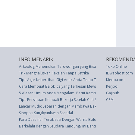
INFO MENARIK
REKOMENDA
Arkeolog Menemukan Terowongan yang Bisa Meniru Dunia Bawah
Toko Online
Trik Menghaluskan Pakaian Tanpa Setrika
IDwebhost.com
Tips Agar Kebersihan Gigi Anak Anda Tetap Tepat
Kledo.com
Cara Membuat Balok Ice yang Terkesan Mewah
Kerjoo
5 Alasan Umum Anda Mengalami Perut Kembung
Gajihub
Tips Persiapan Kembali Bekerja Setelah Cuti Melahirkan
CRM
Lancar Mudik Lebaran dengan Membawa Bekal Sehat Ini
Sinopsis Sungkyunkwan Scandal
Para Desainer Terobsesi Dengan Warna Bold dan Regal Pantone Tah
Berkelahi dengan Saudara Kandung? Ini Bantu Asah Keterampilan So