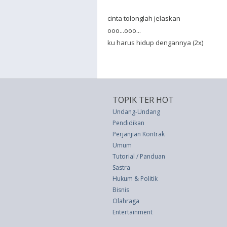
cinta tolonglah jelaskan
ooo...ooo...
ku harus hidup dengannya (2x)
TOPIK TER HOT
Undang-Undang
Pendidikan
Perjanjian Kontrak
Umum
Tutorial / Panduan
Sastra
Hukum & Politik
Bisnis
Olahraga
Entertainment