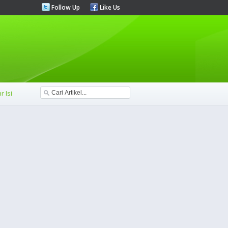
Follow Up
Like Us
r Isi