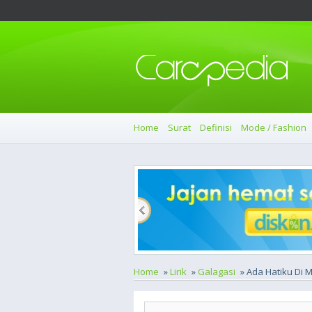
Home
Surat
Definisi
Mode / Fashion
Home
»
Lirik
»
Galagasi
» Ada Hatiku Di 