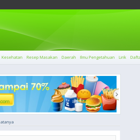
Kesehatan
Resep Masakan
Daerah
Ilmu Pengetahuan
Lirik
Dafta
Matanya