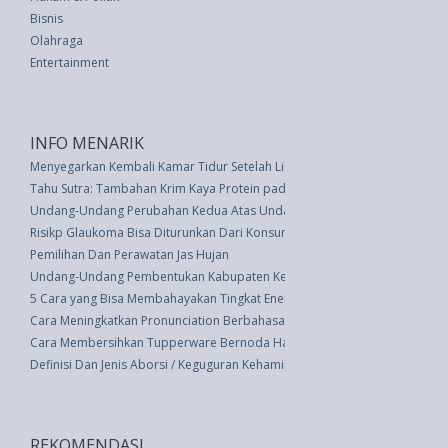
Bisnis
Olahraga
Entertainment
INFO MENARIK
Menyegarkan Kembali Kamar Tidur Setelah Liburan
Tahu Sutra: Tambahan Krim Kaya Protein pada Hidangan Favorit Anda
Undang-Undang Perubahan Kedua Atas Undang-undang Nomor 14 Tahun 
Risikp Glaukoma Bisa Diturunkan Dari Konsumsi Sayuran Berdaun Hijau
Pemilihan Dan Perawatan Jas Hujan
Undang-Undang Pembentukan Kabupaten Kepulauan Siau Tagulandang Biaro
5 Cara yang Bisa Membahayakan Tingkat Energi Anda Sendiri
Cara Meningkatkan Pronunciation Berbahasa Inggris
Cara Membersihkan Tupperware Bernoda Hanya Dalam Beberapa Detik
Definisi Dan Jenis Aborsi / Keguguran Kehamilan
REKOMENDASI